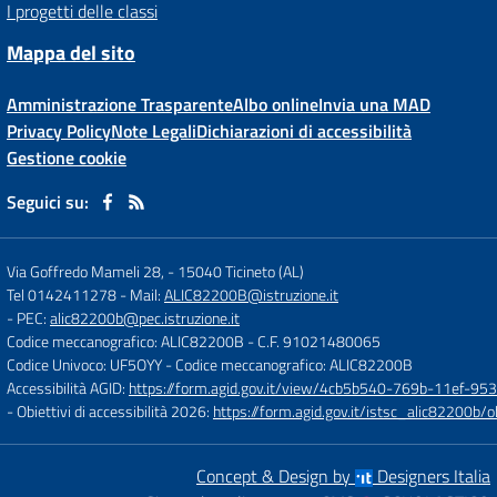
I progetti delle classi
Mappa del sito
Amministrazione Trasparente
Albo online
Invia una MAD
Privacy Policy
Note Legali
Dichiarazioni di accessibilità
Gestione cookie
Seguici su:
Via Goffredo Mameli 28,
-
15040 Ticineto (AL)
Tel 0142411278
- Mail:
ALIC82200B@istruzione.it
- PEC:
alic82200b@pec.istruzione.it
Codice meccanografico: ALIC82200B
- C.F. 91021480065
Codice Univoco: UF5OYY
- Codice meccanografico: ALIC82200B
Accessibilità AGID:
https://form.agid.gov.it/view/4cb5b540-769b-11ef-95
- Obiettivi di accessibilità 2026:
https://form.agid.gov.it/istsc_alic8220
Concept & Design by
Designers Italia