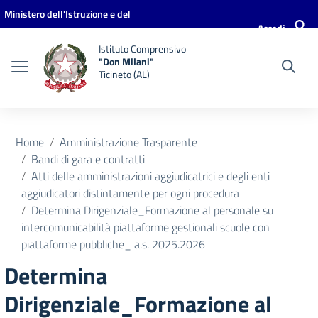
Vai ai contenuti
Vai al menu di navigazione
Vai al footer
Ministero dell'Istruzione e del
Accedi
Merito
Istituto Comprensivo
"Don Milani"
Ticineto (AL)
Home
Amministrazione Trasparente
Bandi di gara e contratti
Atti delle amministrazioni aggiudicatrici e degli enti
aggiudicatori distintamente per ogni procedura
Determina Dirigenziale_Formazione al personale su
intercomunicabilità piattaforme gestionali scuole con
piattaforme pubbliche_ a.s. 2025.2026
Determina
Dirigenziale_Formazione al