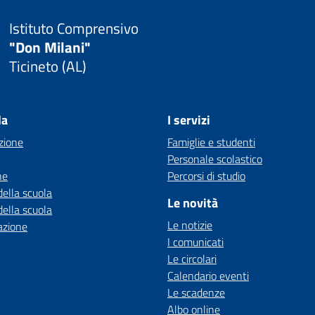
Istituto Comprensivo
"Don Milani"
Ticineto (AL)
la
I servizi
zione
Famiglie e studenti
Personale scolastico
ne
Percorsi di studio
della scuola
Le novità
della scuola
Le notizie
azione
I comunicati
Le circolari
Calendario eventi
Le scadenze
Albo online