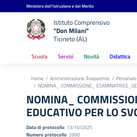
Vai ai contenuti
Vai al menu di navigazione
Vai al footer
Ministero dell'Istruzione e del Merito
Istituto Comprensivo
"Don Milani"
Ticineto (AL)
Scuola
Servizi
Novità
Didattica
Home
Amministrazione Trasparente
Personale
NOMINA_ COMMISSIONE_ ESAMINATRICE_SELE
NOMINA_ COMMISSION
EDUCATIVO PER LO SV
Data di protocollo
: 13/10/2025
Numero protocollo
: 2990