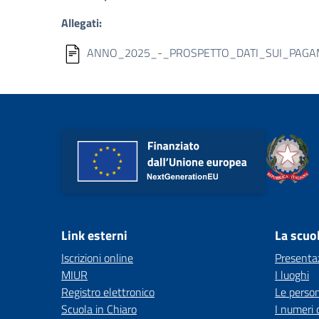
Allegati:
ANNO_2025_-_PROSPETTO_DATI_SUI_PAGAM
Link esterni
La scuo
Iscrizioni online
Presenta
MIUR
I luoghi
Registro elettronico
Le perso
Scuola in Chiaro
I numeri 