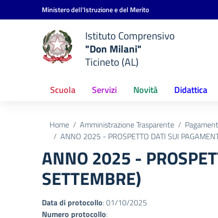
Vai ai contenuti
Vai al menu di navigazione
Vai al footer
Ministero dell'Istruzione e del Merito
Istituto Comprensivo
"Don Milani"
Ticineto (AL)
Scuola
Servizi
Novità
Didattica
Home
Amministrazione Trasparente
Pagamenti
ANNO 2025 - PROSPETTO DATI SUI PAGAMENT
ANNO 2025 - PROSPETT
SETTEMBRE)
Data di protocollo
: 01/10/2025
Numero protocollo
: