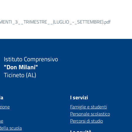
ENTI_3__TRIMESTRE__(LUGLIO_-_SETTEMBRE).pdf
Istituto Comprensivo
"Don Milani"
Ticineto (AL)
la
I servizi
zione
Famiglie e studenti
Personale scolastico
ne
Percorsi di studio
della scuola