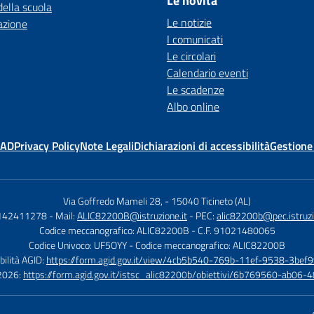
Le novità
della scuola
Le notizie
azione
I comunicati
Le circolari
Calendario eventi
Le scadenze
Albo online
MAD
Privacy Policy
Note Legali
Dichiarazioni di accessibilità
Gestione
Via Goffredo Mameli 28,
-
15040 Ticineto (AL)
0142411278
- Mail:
ALIC82200B@istruzione.it
- PEC:
alic82200b@pec.istruzi
Codice meccanografico: ALIC82200B
- C.F. 91021480065
Codice Univoco: UF5OYY
- Codice meccanografico: ALIC82200B
bilità AGID:
https://form.agid.gov.it/view/4cb5b540-769b-11ef-9538-3bef9
à 2026:
https://form.agid.gov.it/istsc_alic82200b/obiettivi/6b769560-ab0