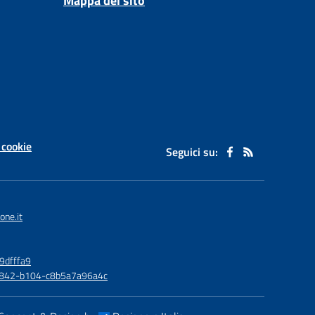
Mappa del sito
 cookie
Seguici su:
one.it
9dfffa9
6-4842-b104-c8b5a7a96a4c