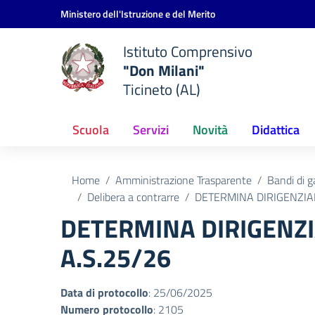
Vai ai contenuti
Vai al menu di navigazione
Vai al footer
Ministero dell'Istruzione e del Merito
Istituto Comprensivo
"Don Milani"
Ticineto (AL)
Scuola
Servizi
Novità
Didattica
Home
Amministrazione Trasparente
Bandi di g
Delibera a contrarre
DETERMINA DIRIGENZIAL
DETERMINA DIRIGENZI
A.S.25/26
Data di protocollo
: 25/06/2025
Numero protocollo
: 2105