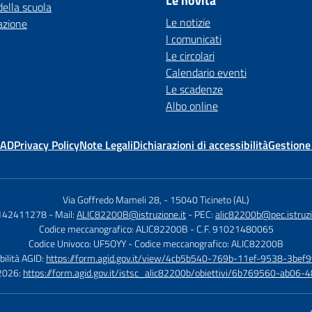
Le novità
della scuola
Le notizie
azione
I comunicati
Le circolari
Calendario eventi
Le scadenze
Albo online
MAD
Privacy Policy
Note Legali
Dichiarazioni di accessibilità
Gestione
Via Goffredo Mameli 28,
-
15040 Ticineto (AL)
0142411278
- Mail:
ALIC82200B@istruzione.it
- PEC:
alic82200b@pec.istruzi
Codice meccanografico: ALIC82200B
- C.F. 91021480065
Codice Univoco: UF5OYY
- Codice meccanografico: ALIC82200B
bilità AGID:
https://form.agid.gov.it/view/4cb5b540-769b-11ef-9538-3bef9
à 2026:
https://form.agid.gov.it/istsc_alic82200b/obiettivi/6b769560-ab0