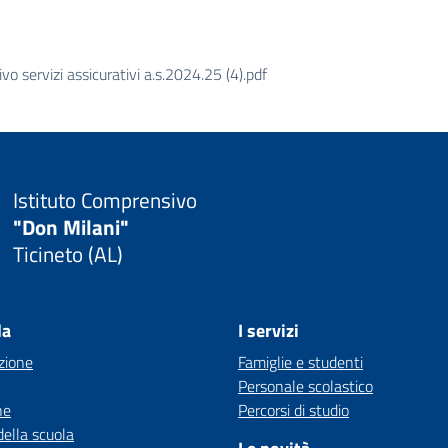
 servizi assicurativi a.s.2024.25 (4).pdf
Istituto Comprensivo
"Don Milani"
Ticineto (AL)
la
I servizi
zione
Famiglie e studenti
Personale scolastico
ne
Percorsi di studio
della scuola