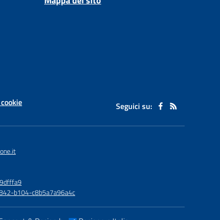
Mappa del sito
 cookie
Seguici su:
one.it
9dfffa9
6-4842-b104-c8b5a7a96a4c