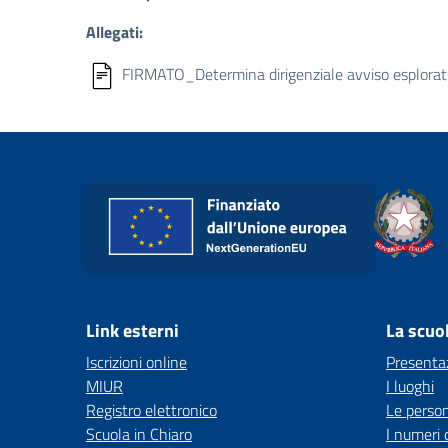
Allegati:
FIRMATO_Determina dirigenziale avviso esplorativo
Link esterni
La scuo
Iscrizioni online
Presenta
MIUR
I luoghi
Registro elettronico
Le perso
Scuola in Chiaro
I numeri 