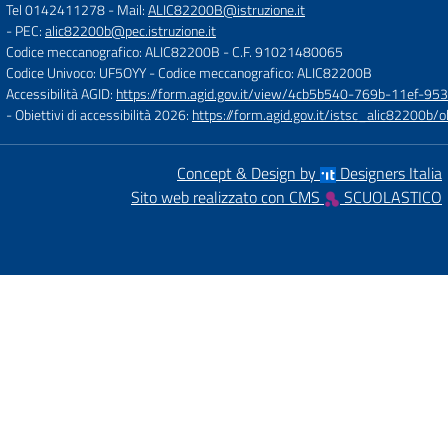
Tel 0142411278
- Mail:
ALIC82200B@istruzione.it
- PEC:
alic82200b@pec.istruzione.it
Codice meccanografico: ALIC82200B
- C.F. 91021480065
Codice Univoco: UF5OYY
- Codice meccanografico: ALIC82200B
Accessibilità AGID:
https://form.agid.gov.it/view/4cb5b540-769b-11ef-95
- Obiettivi di accessibilità 2026:
https://form.agid.gov.it/istsc_alic8220
Concept & Design by
Designers Italia
Sito web realizzato con CMS
SCUOLASTICO