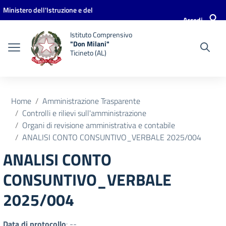
Vai ai contenuti
Vai al menu di navigazione
Vai al footer
Ministero dell'Istruzione e del
Accedi
Merito
Istituto Comprensivo
"Don Milani"
Ticineto (AL)
Home
Amministrazione Trasparente
Controlli e rilievi sull'amministrazione
Organi di revisione amministrativa e contabile
ANALISI CONTO CONSUNTIVO_VERBALE 2025/004
ANALISI CONTO
CONSUNTIVO_VERBALE
2025/004
Data di protocollo
: --