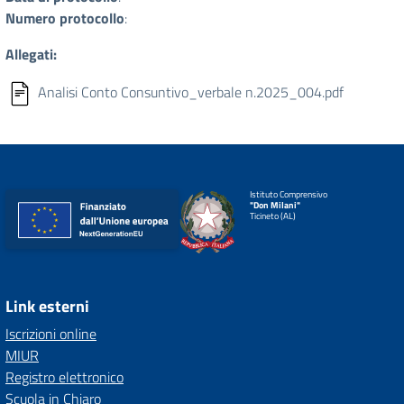
Numero protocollo
:
Allegati:
Analisi Conto Consuntivo_verbale n.2025_004.pdf
Istituto Comprensivo
"Don Milani"
Ticineto (AL)
Link esterni
Iscrizioni online
MIUR
Registro elettronico
Scuola in Chiaro