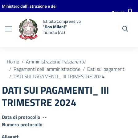
Vai ai contenuti
Vai al menu di navigazione
Vai al footer
Ministero dell'Istruzione e del
Accedi
Merito
Istituto Comprensivo
"Don Milani"
Ticineto (AL)
Home
Amministrazione Trasparente
Pagamenti dell' amministrazione
Dati sui pagamenti
DATI SUI PAGAMENTI_ III TRIMESTRE 2024
DATI SUI PAGAMENTI_ III
TRIMESTRE 2024
Data di protocollo
: --
Numero protocollo
:
Allegati: