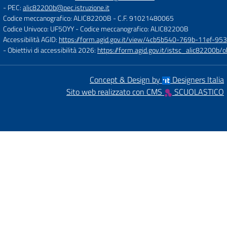
- PEC:
alic82200b@pec.istruzione.it
Codice meccanografico: ALIC82200B
- C.F. 91021480065
Codice Univoco: UF5OYY
- Codice meccanografico: ALIC82200B
Accessibilità AGID:
https://form.agid.gov.it/view/4cb5b540-769b-11ef-95
- Obiettivi di accessibilità 2026:
https://form.agid.gov.it/istsc_alic8220
Concept & Design by
Designers Italia
Sito web realizzato con CMS
SCUOLASTICO