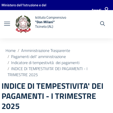
Vai ai contenuti
Vai al menu di navigazione
Vai al footer
Ministero dell'Istruzione e del
Accedi
Merito
Istituto Comprensivo
"Don Milani"
Ticineto (AL)
Home
Amministrazione Trasparente
Pagamenti dell' amministrazione
Indicatore di tempestività dei pagamenti
INDICE DI TEMPESTIVITA' DEI PAGAMENTI - I
TRIMESTRE 2025
INDICE DI TEMPESTIVITA' DEI
PAGAMENTI - I TRIMESTRE
2025