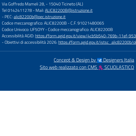
Via Goffredo Mameli 28,
-
15040 Ticineto (AL)
Tel 0142411278
- Mail:
ALIC82200B@istruzione.it
- PEC:
alic82200b@pec.istruzione.it
Codice meccanografico: ALIC82200B
- C.F. 91021480065
Codice Univoco: UF5OYY
- Codice meccanografico: ALIC82200B
Accessibilità AGID:
https://form.agid.gov.it/view/4cb5b540-769b-11ef-95
- Obiettivi di accessibilità 2026:
https://form.agid.gov.it/istsc_alic8220
Concept & Design by
Designers Italia
Sito web realizzato con CMS
SCUOLASTICO