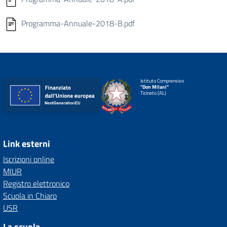
Programma-Annuale-2018-B.pdf
Istituto Comprensivo
"Don Milani"
Ticineto (AL)
Link esterni
Iscrizioni online
MIUR
Registro elettronico
Scuola in Chiaro
USR
La scuola