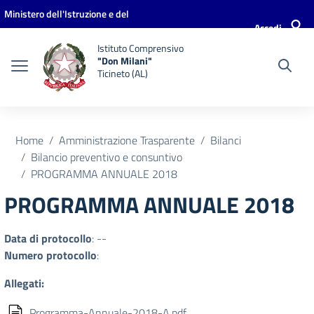
Vai ai contenuti
Vai al menu di navigazione
Vai al footer
Ministero dell'Istruzione e del
Accedi
Merito
Istituto Comprensivo
"Don Milani"
Ticineto (AL)
Home
Amministrazione Trasparente
Bilanci
Bilancio preventivo e consuntivo
PROGRAMMA ANNUALE 2018
PROGRAMMA ANNUALE 2018
Data di protocollo
: --
Numero protocollo
:
Allegati:
Programma-Annuale-2018-A.pdf