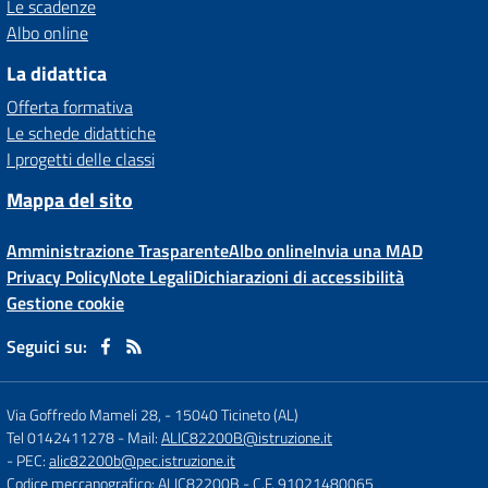
Le scadenze
Albo online
La didattica
Offerta formativa
Le schede didattiche
I progetti delle classi
Mappa del sito
Amministrazione Trasparente
Albo online
Invia una MAD
Privacy Policy
Note Legali
Dichiarazioni di accessibilità
Gestione cookie
Seguici su:
Via Goffredo Mameli 28,
-
15040 Ticineto (AL)
Tel 0142411278
- Mail:
ALIC82200B@istruzione.it
- PEC:
alic82200b@pec.istruzione.it
Codice meccanografico: ALIC82200B
- C.F. 91021480065