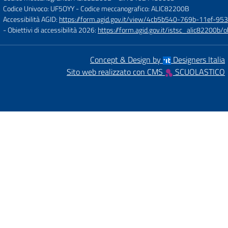
Codice Univoco: UF5OYY
- Codice meccanografico: ALIC82200B
Accessibilità AGID:
https://form.agid.gov.it/view/4cb5b540-769b-11ef-95
- Obiettivi di accessibilità 2026:
https://form.agid.gov.it/istsc_alic8220
Concept & Design by
Designers Italia
Sito web realizzato con CMS
SCUOLASTICO