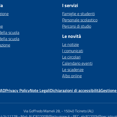
la
I servizi
zione
Famiglie e studenti
Personale scolastico
ne
Percorsi di studio
della scuola
Le novità
della scuola
Le notizie
azione
I comunicati
Le circolari
Calendario eventi
Le scadenze
Albo online
MAD
Privacy Policy
Note Legali
Dichiarazioni di accessibilità
Gestione
Via Goffredo Mameli 28,
-
15040 Ticineto (AL)
0142411278
- Mail:
ALIC82200B@istruzione.it
- PEC:
alic82200b@pec.istruzi