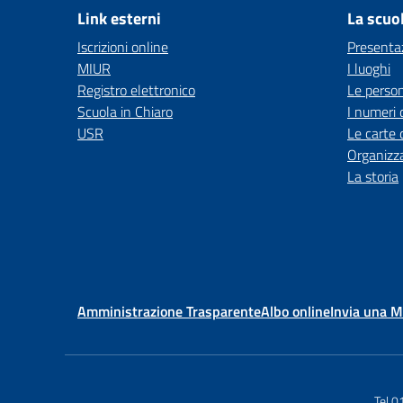
Link esterni
La scuo
Iscrizioni online
Presenta
MIUR
I luoghi
Registro elettronico
Le perso
Scuola in Chiaro
I numeri 
USR
Le carte 
Organizz
La storia
Amministrazione Trasparente
Albo online
Invia una 
Tel 