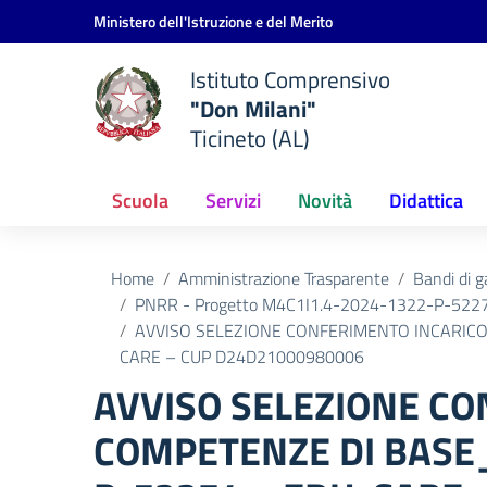
Vai ai contenuti
Vai al menu di navigazione
Vai al footer
Ministero dell'Istruzione e del Merito
Istituto Comprensivo
"Don Milani"
Ticineto (AL)
Scuola
Servizi
Novità
Didattica
Home
Amministrazione Trasparente
Bandi di g
PNRR - Progetto M4C1I1.4-2024-1322-P-52274
AVVISO SELEZIONE CONFERIMENTO INCARIC
CARE – CUP D24D21000980006
AVVISO SELEZIONE C
COMPETENZE DI BASE