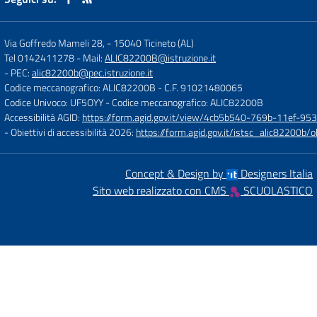
Via Goffredo Mameli 28,
-
15040 Ticineto (AL)
Tel 0142411278
- Mail:
ALIC82200B@istruzione.it
- PEC:
alic82200b@pec.istruzione.it
Codice meccanografico: ALIC82200B
- C.F. 91021480065
Codice Univoco: UF5OYY
- Codice meccanografico: ALIC82200B
Accessibilità AGID:
https://form.agid.gov.it/view/4cb5b540-769b-11ef-95
- Obiettivi di accessibilità 2026:
https://form.agid.gov.it/istsc_alic8220
Concept & Design by
Designers Italia
Sito web realizzato con CMS
SCUOLASTICO