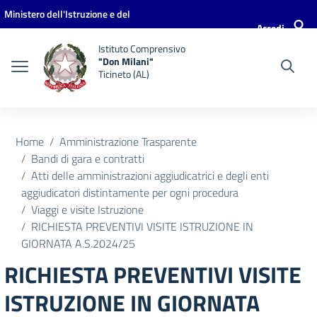
Vai ai contenuti
Vai al menu di navigazione
Vai al footer
Ministero dell'Istruzione e del
Accedi
Merito
Istituto Comprensivo
"Don Milani"
Ticineto (AL)
Home
Amministrazione Trasparente
Bandi di gara e contratti
Atti delle amministrazioni aggiudicatrici e degli enti
aggiudicatori distintamente per ogni procedura
Viaggi e visite Istruzione
RICHIESTA PREVENTIVI VISITE ISTRUZIONE IN
GIORNATA A.S.2024/25
RICHIESTA PREVENTIVI VISITE
ISTRUZIONE IN GIORNATA