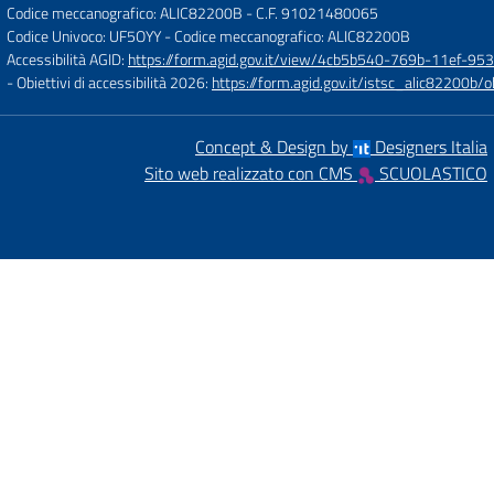
Codice meccanografico: ALIC82200B
- C.F. 91021480065
Codice Univoco: UF5OYY
- Codice meccanografico: ALIC82200B
Accessibilità AGID:
https://form.agid.gov.it/view/4cb5b540-769b-11ef-95
- Obiettivi di accessibilità 2026:
https://form.agid.gov.it/istsc_alic8220
Concept & Design by
Designers Italia
Sito web realizzato con CMS
SCUOLASTICO