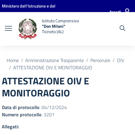
Vai ai contenuti
Vai al menu di navigazione
Vai al footer
Ministero dell'Istruzione e del
Accedi
Merito
Istituto Comprensivo
"Don Milani"
Ticineto (AL)
Home
Amministrazione Trasparente
Personale
OIV
ATTESTAZIONE OIV E MONITORAGGIO
ATTESTAZIONE OIV E
MONITORAGGIO
Data di protocollo
: 04/12/2024
Numero protocollo
: 3201
Allegati: