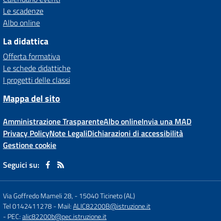
Le scadenze
Albo online
La didattica
Offerta formativa
Le schede didattiche
I progetti delle classi
Mappa del sito
Amministrazione Trasparente
Albo online
Invia una MAD
Privacy Policy
Note Legali
Dichiarazioni di accessibilità
Gestione cookie
Seguici su:
Via Goffredo Mameli 28,
-
15040 Ticineto (AL)
Tel 0142411278
- Mail:
ALIC82200B@istruzione.it
- PEC:
alic82200b@pec.istruzione.it