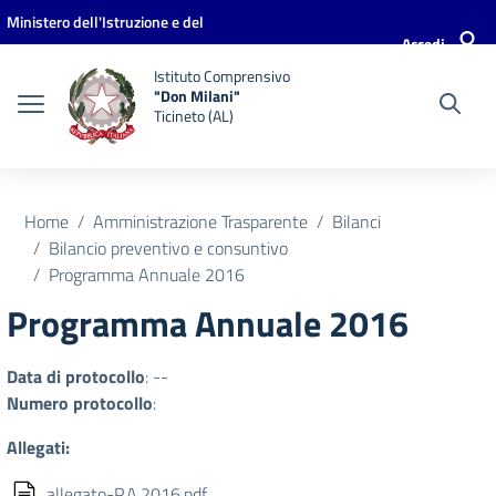
Vai ai contenuti
Vai al menu di navigazione
Vai al footer
Ministero dell'Istruzione e del
Accedi
Merito
Istituto Comprensivo
"Don Milani"
Ticineto (AL)
Home
Amministrazione Trasparente
Bilanci
Bilancio preventivo e consuntivo
Programma Annuale 2016
Programma Annuale 2016
Data di protocollo
: --
Numero protocollo
:
Allegati:
allegato-P.A.2016.pdf