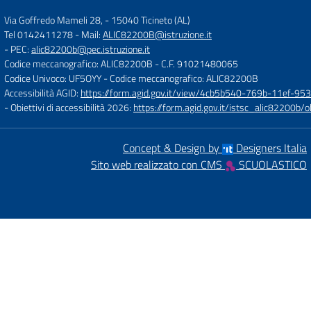
Via Goffredo Mameli 28,
-
15040 Ticineto (AL)
Tel 0142411278
- Mail:
ALIC82200B@istruzione.it
- PEC:
alic82200b@pec.istruzione.it
Codice meccanografico: ALIC82200B
- C.F. 91021480065
Codice Univoco: UF5OYY
- Codice meccanografico: ALIC82200B
Accessibilità AGID:
https://form.agid.gov.it/view/4cb5b540-769b-11ef-95
- Obiettivi di accessibilità 2026:
https://form.agid.gov.it/istsc_alic8220
Concept & Design by
Designers Italia
Sito web realizzato con CMS
SCUOLASTICO