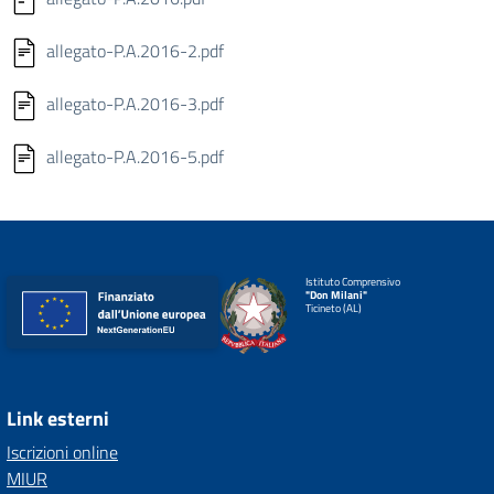
allegato-P.A.2016-2.pdf
allegato-P.A.2016-3.pdf
allegato-P.A.2016-5.pdf
Istituto Comprensivo
"Don Milani"
Ticineto (AL)
Link esterni
Iscrizioni online
MIUR