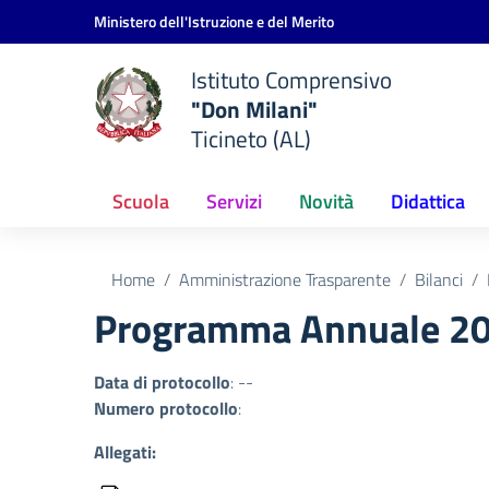
Vai ai contenuti
Vai al menu di navigazione
Vai al footer
Ministero dell'Istruzione e del Merito
Istituto Comprensivo
"Don Milani"
Ticineto (AL)
Scuola
Servizi
Novità
Didattica
Home
Amministrazione Trasparente
Bilanci
Programma Annuale 2
Data di protocollo
: --
Numero protocollo
:
Allegati: