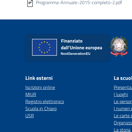
Programma-Annuale-2015-completo-2.pdf
Link esterni
La scuo
Iscrizioni online
Presenta
MIUR
I luoghi
Registro elettronico
Le perso
Scuola in Chiaro
I numeri 
USR
Le carte 
Organizz
La storia