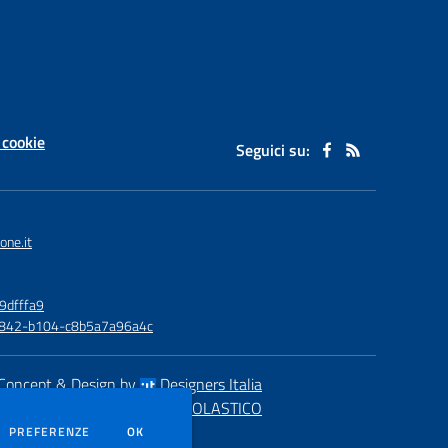
 cookie
Seguici su:
one.it
9dfffa9
6-4842-b104-c8b5a7a96a4c
Concept & Design by
Designers Italia
eb realizzato con CMS
SCUOLASTICO
DEI COOKIE
PREFERENZE
OK