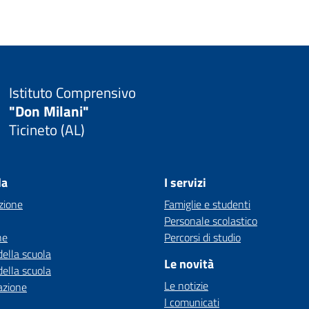
Istituto Comprensivo
"Don Milani"
Ticineto (AL)
la
I servizi
zione
Famiglie e studenti
Personale scolastico
ne
Percorsi di studio
della scuola
Le novità
della scuola
Le notizie
azione
I comunicati