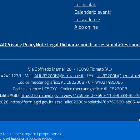
Le circolari
Calendario eventi
Le scadenze
Albo online
MAD
Privacy Policy
Note Legali
Dichiarazioni di accessibilità
Gestione
Via Goffredo Mameli 28,
-
15040 Ticineto (AL)
0142411278
- Mail:
ALIC82200B@istruzione.it
- PEC:
alic82200b@pec.istruzi
Codice meccanografico: ALIC82200B
- C.F. 91021480065
Codice Univoco: UF5OYY
- Codice meccanografico: ALIC82200B
bilità AGID:
https://form.agid.gov.it/view/4cb5b540-769b-11ef-9538-3bef9
à 2026:
https://form.agid.gov.it/istsc_alic82200b/obiettivi/6b769560-ab0
Sito w
e tecnici per erogare i propri servizi.
i puoi leggere la
cookie policy
.