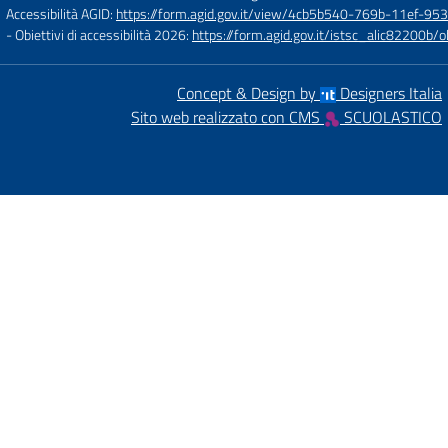
Accessibilità AGID:
https://form.agid.gov.it/view/4cb5b540-769b-11ef-95
- Obiettivi di accessibilità 2026:
https://form.agid.gov.it/istsc_alic8220
Concept & Design by
Designers Italia
Sito web realizzato con CMS
SCUOLASTICO