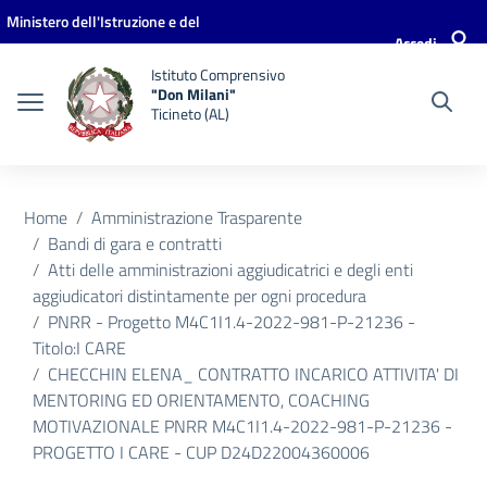
Vai ai contenuti
Vai al menu di navigazione
Vai al footer
Ministero dell'Istruzione e del
Accedi
Merito
Istituto Comprensivo
"Don Milani"
Ticineto (AL)
Home
Amministrazione Trasparente
Bandi di gara e contratti
Atti delle amministrazioni aggiudicatrici e degli enti
aggiudicatori distintamente per ogni procedura
PNRR - Progetto M4C1I1.4-2022-981-P-21236 -
Titolo:I CARE
CHECCHIN ELENA_ CONTRATTO INCARICO ATTIVITA' DI
MENTORING ED ORIENTAMENTO, COACHING
MOTIVAZIONALE PNRR M4C1I1.4-2022-981-P-21236 -
PROGETTO I CARE - CUP D24D22004360006