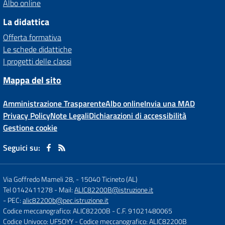
Albo online
La didattica
Offerta formativa
Le schede didattiche
I progetti delle classi
Mappa del sito
Amministrazione Trasparente
Albo online
Invia una MAD
Privacy Policy
Note Legali
Dichiarazioni di accessibilità
Gestione cookie
Seguici su:
Via Goffredo Mameli 28,
-
15040 Ticineto (AL)
Tel 0142411278
- Mail:
ALIC82200B@istruzione.it
- PEC:
alic82200b@pec.istruzione.it
Codice meccanografico: ALIC82200B
- C.F. 91021480065
Codice Univoco: UF5OYY
- Codice meccanografico: ALIC82200B