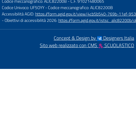
Codice meccanografico: ALIC82200B
- C.F. 91021480065
Codice Univoco: UF5OYY
- Codice meccanografico: ALIC82200B
Accessibilità AGID:
https://form.agid.gov.it/view/4cb5b540-769b-11ef-95
- Obiettivi di accessibilità 2026:
https://form.agid.gov.it/istsc_alic8220
Concept & Design by
Designers Italia
Sito web realizzato con CMS
SCUOLASTICO