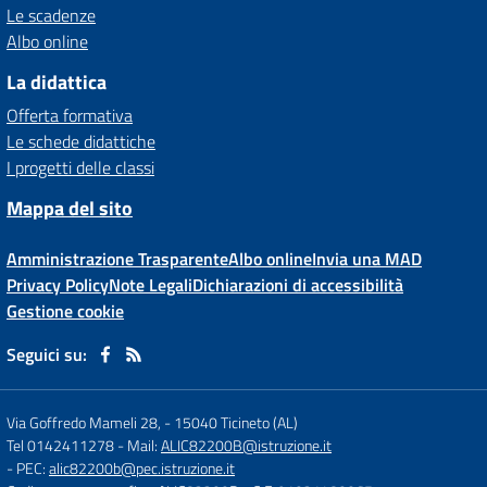
Le scadenze
Albo online
La didattica
Offerta formativa
Le schede didattiche
I progetti delle classi
Mappa del sito
Amministrazione Trasparente
Albo online
Invia una MAD
Privacy Policy
Note Legali
Dichiarazioni di accessibilità
Gestione cookie
Seguici su:
Via Goffredo Mameli 28,
-
15040 Ticineto (AL)
Tel 0142411278
- Mail:
ALIC82200B@istruzione.it
- PEC:
alic82200b@pec.istruzione.it