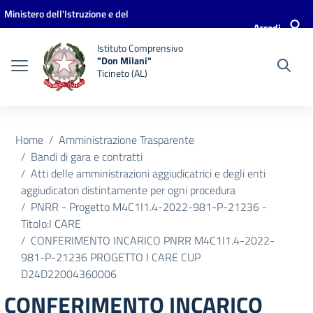
Vai ai contenuti
Vai al menu di navigazione
Vai al footer
Ministero dell'Istruzione e del
Accedi
Merito
Istituto Comprensivo
"Don Milani"
Ticineto (AL)
Home
Amministrazione Trasparente
Bandi di gara e contratti
Atti delle amministrazioni aggiudicatrici e degli enti
aggiudicatori distintamente per ogni procedura
PNRR - Progetto M4C1I1.4-2022-981-P-21236 -
Titolo:I CARE
CONFERIMENTO INCARICO PNRR M4C1I1.4-2022-
981-P-21236 PROGETTO I CARE CUP
D24D22004360006
CONFERIMENTO INCARICO