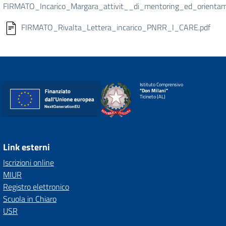
FIRMATO_Incarico_Margara_attivit__di_mentoring_ed_orientam
FIRMATO_Rivalta_Lettera_incarico_PNRR_I_CARE.pdf
Istituto Comprensivo
"Don Milani"
Ticineto (AL)
Link esterni
Iscrizioni online
MIUR
Registro elettronico
Scuola in Chiaro
USR