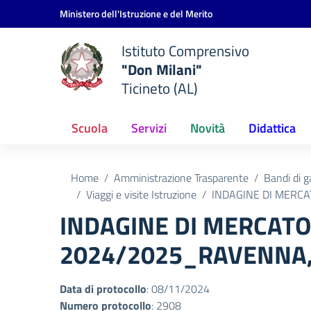
Vai ai contenuti
Vai al menu di navigazione
Vai al footer
Ministero dell'Istruzione e del Merito
Istituto Comprensivo
"Don Milani"
Ticineto (AL)
Scuola
Servizi
Novità
Didattica
Home
Amministrazione Trasparente
Bandi di g
Viaggi e visite Istruzione
INDAGINE DI MERCA
INDAGINE DI MERCATO 
2024/2025_RAVENNA, 
Data di protocollo
: 08/11/2024
Numero protocollo
: 2908