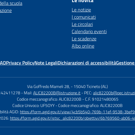
Le novità
della scuola
Le notizie
azione
I comunicati
Le circolari
Calendario eventi
Le scadenze
Albo online
MAD
Privacy Policy
Note Legali
Dichiarazioni di accessibilità
Gestione
Via Goffredo Mameli 28,
-
15040 Ticineto (AL)
0142411278
- Mail:
ALIC82200B@istruzione.it
- PEC:
alic82200b@pec.istruzi
Codice meccanografico: ALIC82200B
- C.F. 91021480065
Codice Univoco: UF5OYY
- Codice meccanografico: ALIC82200B
bilità AGID:
https://form.agid.gov.it/view/4cb5b540-769b-11ef-9538-3bef9
à 2026:
https://form.agid.gov.it/istsc_alic82200b/obiettivi/6b769560-ab0