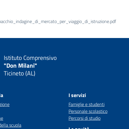
chio_indagine_di_mercato_per_viaggio_di_istruzione.pdf
Istituto Comprensivo
"Don Milani"
Ticineto (AL)
la
I servizi
zione
Famiglie e studenti
Personale scolastico
ne
Percorsi di studio
della scuola