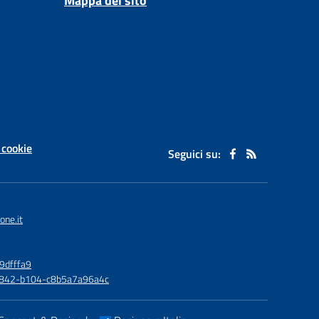
Mappa del sito
 cookie
Seguici su:
one.it
9dfffa9
6-4842-b104-c8b5a7a96a4c