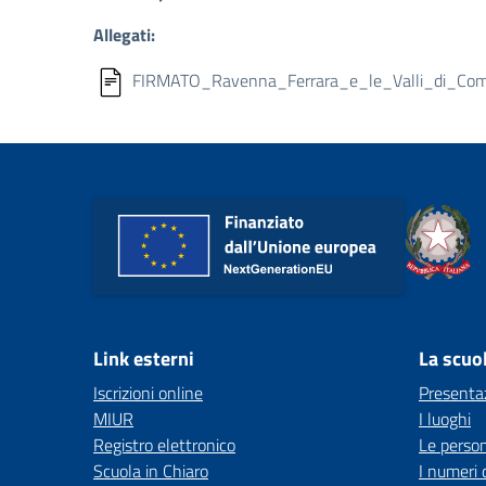
Allegati:
FIRMATO_Ravenna_Ferrara_e_le_Valli_di_Comac
Link esterni
La scuo
Iscrizioni online
Presenta
MIUR
I luoghi
Registro elettronico
Le perso
Scuola in Chiaro
I numeri 