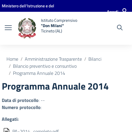
Vai ai contenuti
Vai al menu di navigazione
Vai al footer
Ministero dell'Istruzione e del
Accedi
Merito
Istituto Comprensivo
"Don Milani"
Ticineto (AL)
Home
Amministrazione Trasparente
Bilanci
Bilancio preventivo e consuntivo
Programma Annuale 2014
Programma Annuale 2014
Data di protocollo
: --
Numero protocollo
:
Allegati:
PA-2014_completo.pdf