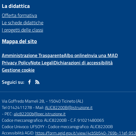
La didattica
Offerta formativa
Le schede didattiche
I progetti delle classi
Mappa del sito
Amministrazione Trasparente
Albo online
Invia una MAD
Privacy Policy
Note Legali
Dichiarazioni di accessibilità
Gestione cookie
Seguici su:
Via Goffredo Mameli 28,
-
15040 Ticineto (AL)
Tel 0142411278
- Mail:
ALIC82200B@istruzione.it
- PEC:
alic82200b@pec.istruzione.it
Codice meccanografico: ALIC82200B
- C.F. 91021480065
Codice Univoco: UF5OYY
- Codice meccanografico: ALIC82200B
Accessibilità AGID:
https://form.agid.gov.it/view/4cb5b540-769b-11ef-95