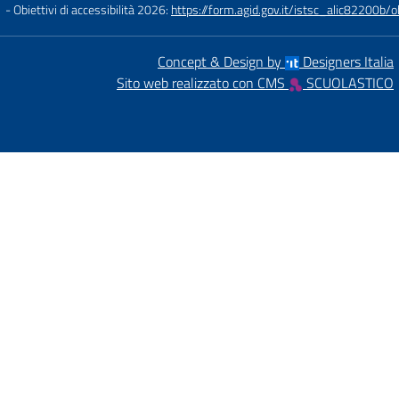
- Obiettivi di accessibilità 2026:
https://form.agid.gov.it/istsc_alic8220
Concept & Design by
Designers Italia
Sito web realizzato con CMS
SCUOLASTICO