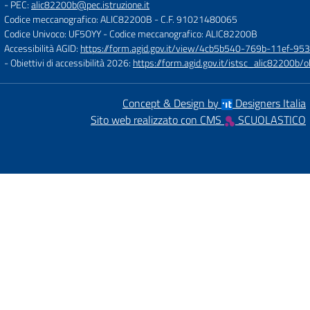
- PEC:
alic82200b@pec.istruzione.it
Codice meccanografico: ALIC82200B
- C.F. 91021480065
Codice Univoco: UF5OYY
- Codice meccanografico: ALIC82200B
Accessibilità AGID:
https://form.agid.gov.it/view/4cb5b540-769b-11ef-95
- Obiettivi di accessibilità 2026:
https://form.agid.gov.it/istsc_alic8220
Concept & Design by
Designers Italia
Sito web realizzato con CMS
SCUOLASTICO