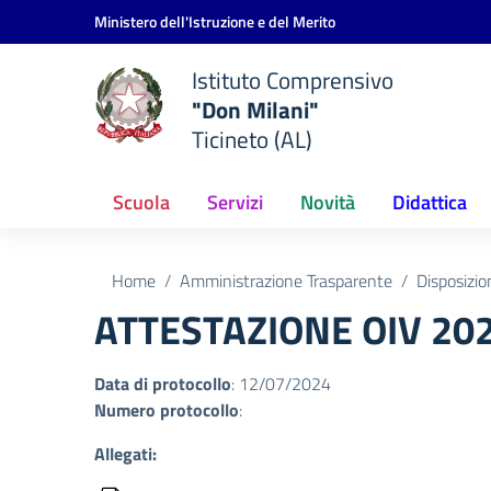
Vai ai contenuti
Vai al menu di navigazione
Vai al footer
Ministero dell'Istruzione e del Merito
Istituto Comprensivo
"Don Milani"
Ticineto (AL)
Scuola
Servizi
Novità
Didattica
Home
Amministrazione Trasparente
Disposizio
ATTESTAZIONE OIV 20
Data di protocollo
: 12/07/2024
Numero protocollo
:
Allegati: