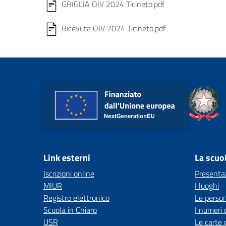
GRIGLIA OIV 2024 Ticineto.pdf
Ricevuta OIV 2024 Ticineto.pdf
Link esterni
La scuo
Iscrizioni online
Presenta
MIUR
I luoghi
Registro elettronico
Le perso
Scuola in Chiaro
I numeri 
USR
Le carte 