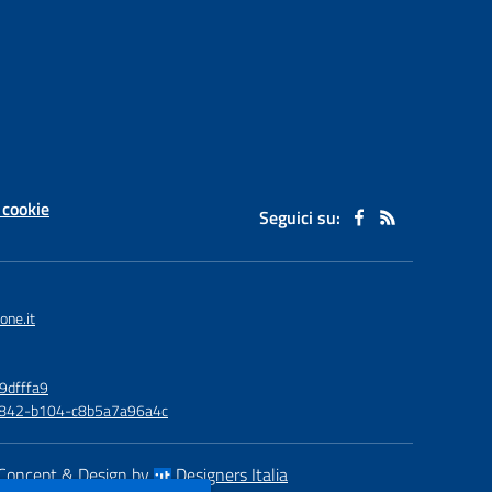
 cookie
Seguici su:
one.it
9dfffa9
6-4842-b104-c8b5a7a96a4c
Concept & Design by
Designers Italia