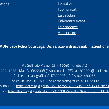
Le notizie
azione
I comunicati
Le circolari
Calendario eventi
Le scadenze
Albo online
MAD
Privacy Policy
Note Legali
Dichiarazioni di accessibilità
Gestione
Via Goffredo Mameli 28,
-
15040 Ticineto (AL)
0142411278
- Mail:
ALIC82200B@istruzione.it
- PEC:
alic82200b@pec.istruzi
Codice meccanografico: ALIC82200B
- C.F. 91021480065
Codice Univoco: UF5OYY
- Codice meccanografico: ALIC82200B
bilità AGID:
https://form.agid.gov.it/view/4cb5b540-769b-11ef-9538-3bef9
à 2026:
https://form.agid.gov.it/istsc_alic82200b/obiettivi/6b769560-ab0