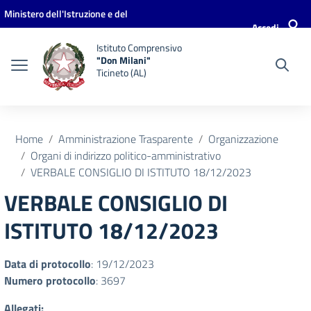
Vai ai contenuti
Vai al menu di navigazione
Vai al footer
Ministero dell'Istruzione e del
Accedi
Merito
Istituto Comprensivo
"Don Milani"
Ticineto (AL)
Home
Amministrazione Trasparente
Organizzazione
Organi di indirizzo politico-amministrativo
VERBALE CONSIGLIO DI ISTITUTO 18/12/2023
VERBALE CONSIGLIO DI
ISTITUTO 18/12/2023
Data di protocollo
: 19/12/2023
Numero protocollo
: 3697
Allegati: