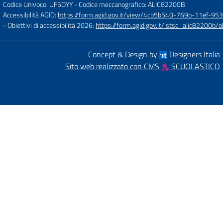
Codice Univoco: UF5OYY
- Codice meccanografico: ALIC82200B
Accessibilità AGID:
https://form.agid.gov.it/view/4cb5b540-769b-11ef-95
- Obiettivi di accessibilità 2026:
https://form.agid.gov.it/istsc_alic8220
Concept & Design by
Designers Italia
Sito web realizzato con CMS
SCUOLASTICO