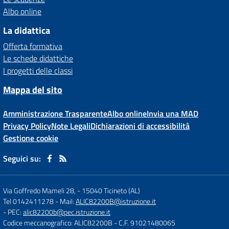
Albo online
La didattica
Offerta formativa
Le schede didattiche
I progetti delle classi
Mappa del sito
Amministrazione Trasparente
Albo online
Invia una MAD
Privacy Policy
Note Legali
Dichiarazioni di accessibilità
Gestione cookie
Seguici su:
Via Goffredo Mameli 28,
-
15040 Ticineto (AL)
Tel 0142411278
- Mail:
ALIC82200B@istruzione.it
- PEC:
alic82200b@pec.istruzione.it
Codice meccanografico: ALIC82200B
- C.F. 91021480065