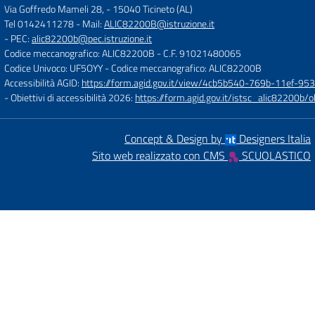
Via Goffredo Mameli 28,
-
15040 Ticineto (AL)
Tel 0142411278
- Mail:
ALIC82200B@istruzione.it
- PEC:
alic82200b@pec.istruzione.it
Codice meccanografico: ALIC82200B
- C.F. 91021480065
Codice Univoco: UF5OYY
- Codice meccanografico: ALIC82200B
Accessibilità AGID:
https://form.agid.gov.it/view/4cb5b540-769b-11ef-95
- Obiettivi di accessibilità 2026:
https://form.agid.gov.it/istsc_alic8220
Concept & Design by
Designers Italia
Sito web realizzato con CMS
SCUOLASTICO