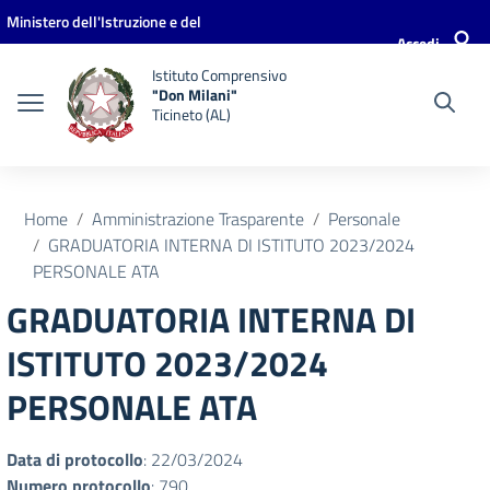
Vai ai contenuti
Vai al menu di navigazione
Vai al footer
Ministero dell'Istruzione e del
Accedi
Merito
Istituto Comprensivo
"Don Milani"
Ticineto (AL)
Home
Amministrazione Trasparente
Personale
GRADUATORIA INTERNA DI ISTITUTO 2023/2024
PERSONALE ATA
GRADUATORIA INTERNA DI
ISTITUTO 2023/2024
PERSONALE ATA
Data di protocollo
: 22/03/2024
Numero protocollo
: 790