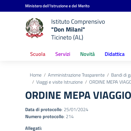
Vai ai contenuti
Vai al menu di navigazione
Vai al footer
Ministero dell'Istruzione e del Merito
Istituto Comprensivo
"Don Milani"
Ticineto (AL)
Scuola
Servizi
Novità
Didattica
Home
Amministrazione Trasparente
Bandi di g
Viaggi e visite Istruzione
ORDINE MEPA VIAGG
ORDINE MEPA VIAGGIO
Data di protocollo
: 25/01/2024
Numero protocollo
: 214
Allegati: