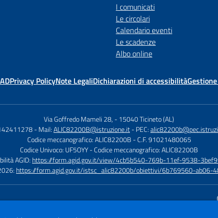
I comunicati
Le circolari
Calendario eventi
Le scadenze
Albo online
MAD
Privacy Policy
Note Legali
Dichiarazioni di accessibilità
Gestione
Via Goffredo Mameli 28,
-
15040 Ticineto (AL)
0142411278
- Mail:
ALIC82200B@istruzione.it
- PEC:
alic82200b@pec.istruzi
Codice meccanografico: ALIC82200B
- C.F. 91021480065
Codice Univoco: UF5OYY
- Codice meccanografico: ALIC82200B
bilità AGID:
https://form.agid.gov.it/view/4cb5b540-769b-11ef-9538-3bef9
à 2026:
https://form.agid.gov.it/istsc_alic82200b/obiettivi/6b769560-ab0
Sito w