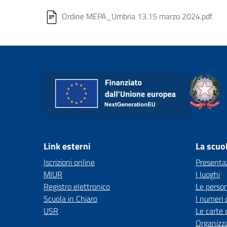
Ordine MEPA_Umbria 13.15 marzo 2024.pdf
Link esterni
La scuo
Iscrizioni online
Presenta
MIUR
I luoghi
Registro elettronico
Le perso
Scuola in Chiaro
I numeri 
USR
Le carte 
Organizz