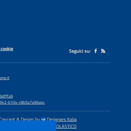
 cookie
Seguici su:
one.it
9dfffa9
6-4842-b104-c8b5a7a96a4c
Concept & Design by
Designers Italia
eb realizzato con CMS
SCUOLASTICO