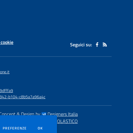
 cookie
Seguici su:
one.it
9dfffa9
6-4842-b104-c8b5a7a96a4c
Concept & Design by
Designers Italia
eb realizzato con CMS
SCUOLASTICO
DEI COOKIE
PREFERENZE
OK