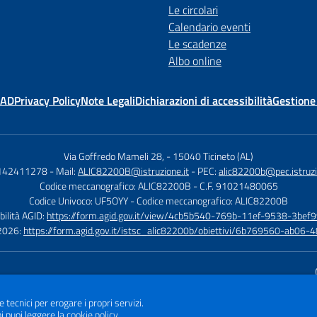
Le circolari
Calendario eventi
Le scadenze
Albo online
MAD
Privacy Policy
Note Legali
Dichiarazioni di accessibilità
Gestione
Via Goffredo Mameli 28,
-
15040 Ticineto (AL)
0142411278
- Mail:
ALIC82200B@istruzione.it
- PEC:
alic82200b@pec.istruzi
Codice meccanografico: ALIC82200B
- C.F. 91021480065
Codice Univoco: UF5OYY
- Codice meccanografico: ALIC82200B
bilità AGID:
https://form.agid.gov.it/view/4cb5b540-769b-11ef-9538-3bef9
à 2026:
https://form.agid.gov.it/istsc_alic82200b/obiettivi/6b769560-ab0
Sito w
e tecnici per erogare i propri servizi.
i puoi leggere la
cookie policy
.