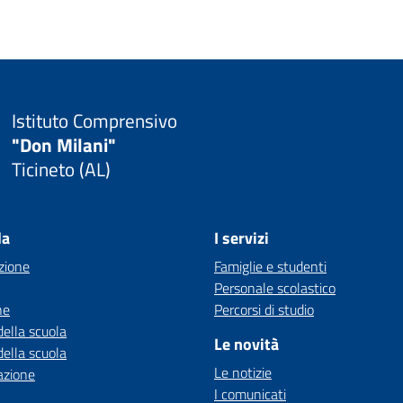
Istituto Comprensivo
"Don Milani"
Ticineto (AL)
la
I servizi
zione
Famiglie e studenti
Personale scolastico
ne
Percorsi di studio
della scuola
Le novità
della scuola
Le notizie
azione
I comunicati