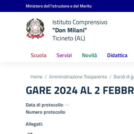
Vai ai contenuti
Vai al menu di navigazione
Vai al footer
Ministero dell'Istruzione e del Merito
Istituto Comprensivo
"Don Milani"
Ticineto (AL)
Scuola
Servizi
Novità
Didattica
Home
Amministrazione Trasparente
Bandi di g
GARE 2024 AL 2 FEBBR
Data di protocollo
: --
Numero protocollo
:
Allegati: