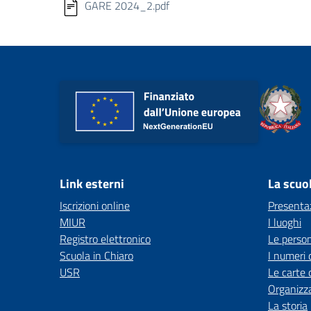
GARE 2024_2.pdf
Link esterni
La scuo
Iscrizioni online
Presenta
MIUR
I luoghi
Registro elettronico
Le perso
Scuola in Chiaro
I numeri 
USR
Le carte 
Organizz
La storia