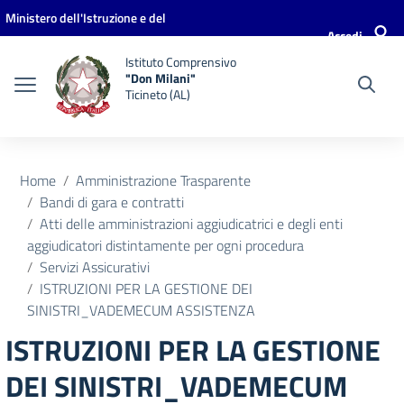
Vai ai contenuti
Vai al menu di navigazione
Vai al footer
Ministero dell'Istruzione e del
Accedi
Merito
Istituto Comprensivo
"Don Milani"
Ticineto (AL)
Home
Amministrazione Trasparente
Bandi di gara e contratti
Atti delle amministrazioni aggiudicatrici e degli enti
aggiudicatori distintamente per ogni procedura
Servizi Assicurativi
ISTRUZIONI PER LA GESTIONE DEI
SINISTRI_VADEMECUM ASSISTENZA
ISTRUZIONI PER LA GESTIONE
DEI SINISTRI_VADEMECUM