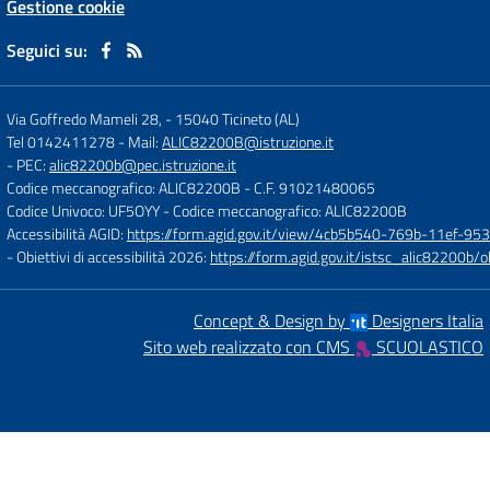
Gestione cookie
Seguici su:
Via Goffredo Mameli 28,
-
15040 Ticineto (AL)
Tel 0142411278
- Mail:
ALIC82200B@istruzione.it
- PEC:
alic82200b@pec.istruzione.it
Codice meccanografico: ALIC82200B
- C.F. 91021480065
Codice Univoco: UF5OYY
- Codice meccanografico: ALIC82200B
Accessibilità AGID:
https://form.agid.gov.it/view/4cb5b540-769b-11ef-95
- Obiettivi di accessibilità 2026:
https://form.agid.gov.it/istsc_alic8220
Concept & Design by
Designers Italia
Sito web realizzato con CMS
SCUOLASTICO