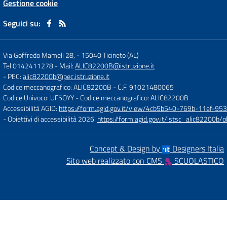
Gestione cookie
Seguici su:
Via Goffredo Mameli 28,
-
15040 Ticineto (AL)
Tel 0142411278
- Mail:
ALIC82200B@istruzione.it
- PEC:
alic82200b@pec.istruzione.it
Codice meccanografico: ALIC82200B
- C.F. 91021480065
Codice Univoco: UF5OYY
- Codice meccanografico: ALIC82200B
Accessibilità AGID:
https://form.agid.gov.it/view/4cb5b540-769b-11ef-95
- Obiettivi di accessibilità 2026:
https://form.agid.gov.it/istsc_alic8220
Concept & Design by
Designers Italia
Sito web realizzato con CMS
SCUOLASTICO