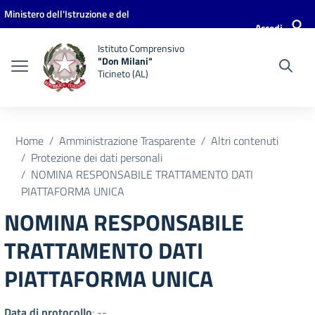
Vai ai contenuti
Vai al menu di navigazione
Vai al footer
Ministero dell'Istruzione e del
Accedi
Merito
Istituto Comprensivo
"Don Milani"
Ticineto (AL)
Home
Amministrazione Trasparente
Altri contenuti
Protezione dei dati personali
NOMINA RESPONSABILE TRATTAMENTO DATI
PIATTAFORMA UNICA
NOMINA RESPONSABILE
TRATTAMENTO DATI
PIATTAFORMA UNICA
Data di protocollo
: --