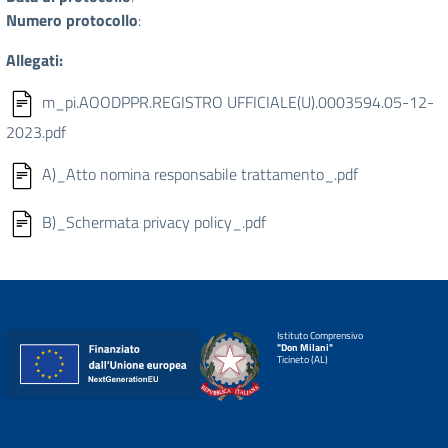
Numero protocollo
:
Allegati:
m_pi.AOODPPR.REGISTRO UFFICIALE(U).0003594.05-12-
2023.pdf
A)_Atto nomina responsabile trattamento_.pdf
B)_Schermata privacy policy_.pdf
Istituto Comprensivo
"Don Milani"
Ticineto (AL)