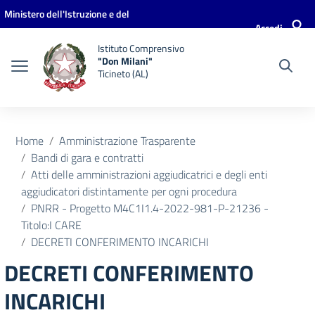
Vai ai contenuti
Vai al menu di navigazione
Vai al footer
Ministero dell'Istruzione e del
Accedi
Merito
Istituto Comprensivo
"Don Milani"
Ticineto (AL)
Home
Amministrazione Trasparente
Bandi di gara e contratti
Atti delle amministrazioni aggiudicatrici e degli enti
aggiudicatori distintamente per ogni procedura
PNRR - Progetto M4C1I1.4-2022-981-P-21236 -
Titolo:I CARE
DECRETI CONFERIMENTO INCARICHI
DECRETI CONFERIMENTO
INCARICHI