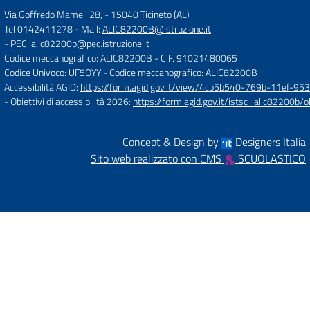
Via Goffredo Mameli 28,
-
15040 Ticineto (AL)
Tel 0142411278
- Mail:
ALIC82200B@istruzione.it
- PEC:
alic82200b@pec.istruzione.it
Codice meccanografico: ALIC82200B
- C.F. 91021480065
Codice Univoco: UF5OYY
- Codice meccanografico: ALIC82200B
Accessibilità AGID:
https://form.agid.gov.it/view/4cb5b540-769b-11ef-95
- Obiettivi di accessibilità 2026:
https://form.agid.gov.it/istsc_alic8220
Concept & Design by
Designers Italia
Sito web realizzato con CMS
SCUOLASTICO