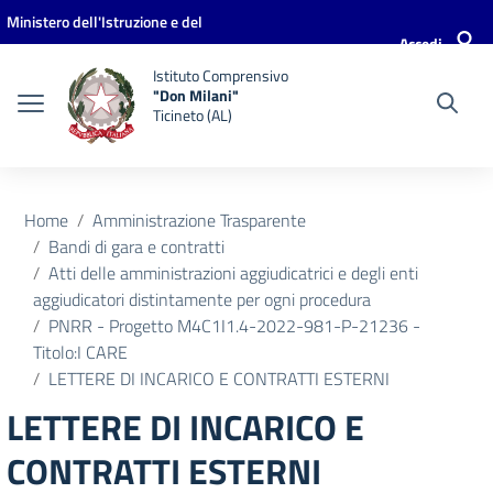
Vai ai contenuti
Vai al menu di navigazione
Vai al footer
Ministero dell'Istruzione e del
Accedi
Merito
Istituto Comprensivo
"Don Milani"
Ticineto (AL)
Home
Amministrazione Trasparente
Bandi di gara e contratti
Atti delle amministrazioni aggiudicatrici e degli enti
aggiudicatori distintamente per ogni procedura
PNRR - Progetto M4C1I1.4-2022-981-P-21236 -
Titolo:I CARE
LETTERE DI INCARICO E CONTRATTI ESTERNI
LETTERE DI INCARICO E
CONTRATTI ESTERNI