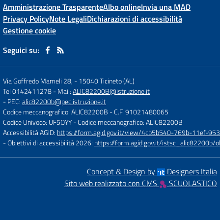
Amministrazione Trasparente
Albo online
Invia una MAD
Privacy Policy
Note Legali
Dichiarazioni di accessibilità
Gestione cookie
Seguici su:
Via Goffredo Mameli 28,
-
15040 Ticineto (AL)
Tel 0142411278
- Mail:
ALIC82200B@istruzione.it
- PEC:
alic82200b@pec.istruzione.it
Codice meccanografico: ALIC82200B
- C.F. 91021480065
Codice Univoco: UF5OYY
- Codice meccanografico: ALIC82200B
Accessibilità AGID:
https://form.agid.gov.it/view/4cb5b540-769b-11ef-95
- Obiettivi di accessibilità 2026:
https://form.agid.gov.it/istsc_alic8220
Concept & Design by
Designers Italia
Sito web realizzato con CMS
SCUOLASTICO