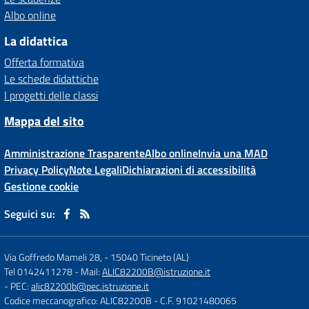
Albo online
La didattica
Offerta formativa
Le schede didattiche
I progetti delle classi
Mappa del sito
Amministrazione Trasparente
Albo online
Invia una MAD
Privacy Policy
Note Legali
Dichiarazioni di accessibilità
Gestione cookie
Seguici su:
Via Goffredo Mameli 28,
-
15040 Ticineto (AL)
Tel 0142411278
- Mail:
ALIC82200B@istruzione.it
- PEC:
alic82200b@pec.istruzione.it
Codice meccanografico: ALIC82200B
- C.F. 91021480065