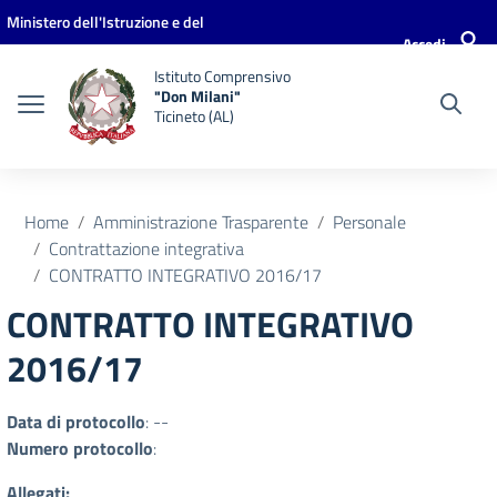
Vai ai contenuti
Vai al menu di navigazione
Vai al footer
Ministero dell'Istruzione e del
Accedi
Merito
Istituto Comprensivo
"Don Milani"
Ticineto (AL)
Home
Amministrazione Trasparente
Personale
Contrattazione integrativa
CONTRATTO INTEGRATIVO 2016/17
CONTRATTO INTEGRATIVO
2016/17
Data di protocollo
: --
Numero protocollo
:
Allegati: