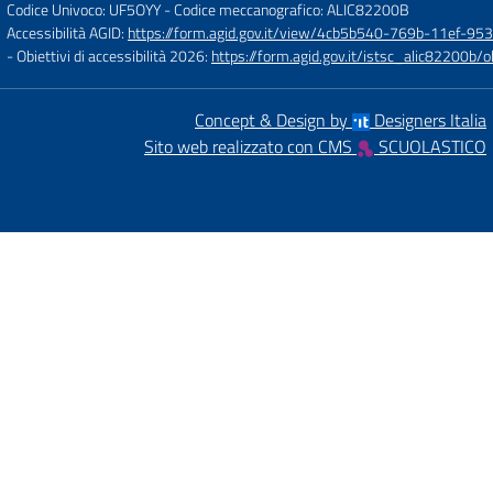
Codice Univoco: UF5OYY
- Codice meccanografico: ALIC82200B
Accessibilità AGID:
https://form.agid.gov.it/view/4cb5b540-769b-11ef-95
- Obiettivi di accessibilità 2026:
https://form.agid.gov.it/istsc_alic8220
Concept & Design by
Designers Italia
Sito web realizzato con CMS
SCUOLASTICO