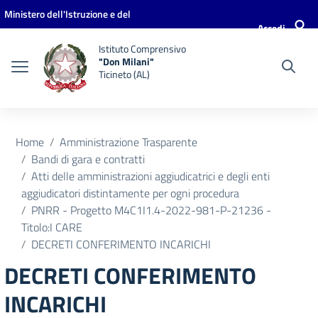
Vai ai contenuti
Vai al menu di navigazione
Vai al footer
Ministero dell'Istruzione e del
Accedi
Merito
Istituto Comprensivo
"Don Milani"
Ticineto (AL)
Home
Amministrazione Trasparente
Bandi di gara e contratti
Atti delle amministrazioni aggiudicatrici e degli enti
aggiudicatori distintamente per ogni procedura
PNRR - Progetto M4C1I1.4-2022-981-P-21236 -
Titolo:I CARE
DECRETI CONFERIMENTO INCARICHI
DECRETI CONFERIMENTO
INCARICHI