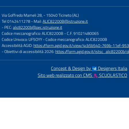
Via Goffredo Mameli 28,
-
15040 Ticineto (AL)
Tel 0142411278
- Mail:
ALIC82200B@istruzione.it
- PEC:
alic82200b@pec.istruzione.it
Codice meccanografico: ALIC82200B
- C.F. 91021480065
Codice Univoco: UF5OYY
- Codice meccanografico: ALIC82200B
Accessibilità AGID:
https://form.agid.gov.it/view/4cb5b540-769b-11ef-95
- Obiettivi di accessibilità 2026:
https://form.agid.gov.it/istsc_alic8220
Concept & Design by
Designers Italia
Sito web realizzato con CMS
SCUOLASTICO