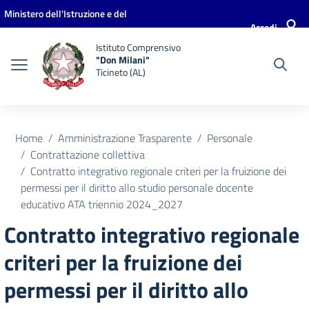
Vai ai contenuti
Vai al menu di navigazione
Vai al footer
Ministero dell'Istruzione e del
Accedi
Merito
Istituto Comprensivo
"Don Milani"
Ticineto (AL)
Home
Amministrazione Trasparente
Personale
Contrattazione collettiva
Contratto integrativo regionale criteri per la fruizione dei
permessi per il diritto allo studio personale docente
educativo ATA triennio 2024_2027
Contratto integrativo regionale
criteri per la fruizione dei
permessi per il diritto allo