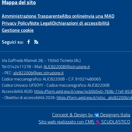
Mappa del sito
Amministrazione Trasparente
Albo online
Invia una MAD
Privacy Policy
Note Legali
Dichiarazioni di accessibilità
Gestione cookie
Seguici su:
Via Goffredo Mameli 28,
-
15040 Ticineto (AL)
Tel 0142411278
- Mail:
ALIC82200B@istruzione.it
- PEC:
alic82200b@pec.istruzione.it
Codice meccanografico: ALIC82200B
- C.F. 91021480065
Codice Univoco: UF5OYY
- Codice meccanografico: ALIC82200B
Accessibilità AGID:
https://form.agid.gov.it/view/4cb5b540-769b-11ef-95
- Obiettivi di accessibilità 2026:
https://form.agid.gov.it/istsc_alic8220
Concept & Design by
Designers Italia
Sito web realizzato con CMS
SCUOLASTICO