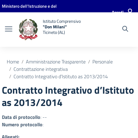
Vai ai contenuti
Vai al menu di navigazione
Vai al footer
Ministero dell'Istruzione e del
Accedi
Merito
Istituto Comprensivo
"Don Milani"
Ticineto (AL)
Home
Amministrazione Trasparente
Personale
Contrattazione integrativa
Contratto Integrativo d’Istituto as 2013/2014
Contratto Integrativo d’Istituto
as 2013/2014
Data di protocollo
: --
Numero protocollo
:
Allegati: