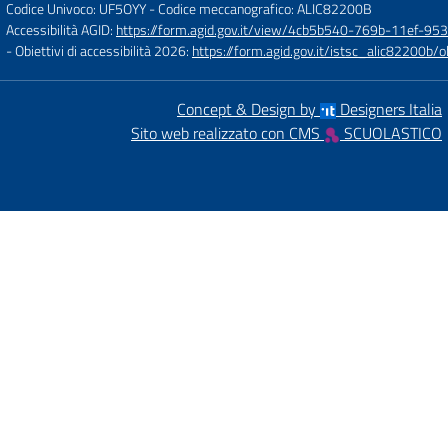
Codice Univoco: UF5OYY
- Codice meccanografico: ALIC82200B
Accessibilità AGID:
https://form.agid.gov.it/view/4cb5b540-769b-11ef-95
- Obiettivi di accessibilità 2026:
https://form.agid.gov.it/istsc_alic8220
Concept & Design by
Designers Italia
Sito web realizzato con CMS
SCUOLASTICO