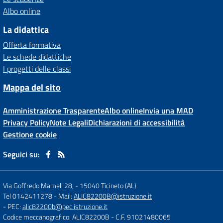
Albo online
La didattica
Offerta formativa
Le schede didattiche
I progetti delle classi
Mappa del sito
Amministrazione Trasparente
Albo online
Invia una MAD
Privacy Policy
Note Legali
Dichiarazioni di accessibilità
Gestione cookie
Seguici su:
Via Goffredo Mameli 28,
-
15040 Ticineto (AL)
Tel 0142411278
- Mail:
ALIC82200B@istruzione.it
- PEC:
alic82200b@pec.istruzione.it
Codice meccanografico: ALIC82200B
- C.F. 91021480065