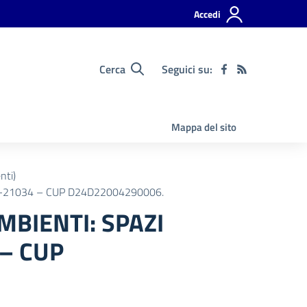
Accedi
Cerca
Seguici su:
Mappa del sito
nti)
P-21034 – CUP D24D22004290006.
BIENTI: SPAZI
 – CUP