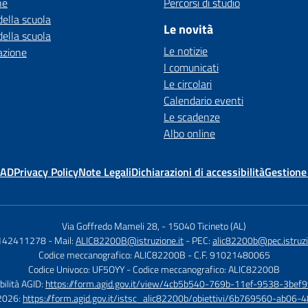
ne
Percorsi di studio
della scuola
Le novità
della scuola
Le notizie
azione
I comunicati
Le circolari
Calendario eventi
Le scadenze
Albo online
MAD
Privacy Policy
Note Legali
Dichiarazioni di accessibilità
Gestione
Via Goffredo Mameli 28,
-
15040 Ticineto (AL)
0142411278
- Mail:
ALIC82200B@istruzione.it
- PEC:
alic82200b@pec.istruzi
Codice meccanografico: ALIC82200B
- C.F. 91021480065
Codice Univoco: UF5OYY
- Codice meccanografico: ALIC82200B
bilità AGID:
https://form.agid.gov.it/view/4cb5b540-769b-11ef-9538-3bef9
à 2026:
https://form.agid.gov.it/istsc_alic82200b/obiettivi/6b769560-ab0