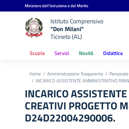
Vai ai contenuti
Vai al menu di navigazione
Vai al footer
Ministero dell'Istruzione e del Merito
Istituto Comprensivo
"Don Milani"
Ticineto (AL)
Scuola
Servizi
Novità
Didattica
Home
Amministrazione Trasparente
Personale
INCARICO ASSISTENTE AMMINISTRATIVO RINN
INCARICO ASSISTENTE
CREATIVI PROGETTO M
D24D22004290006.