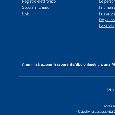
Registro elettronico
Le perso
Scuola in Chiaro
I numeri 
USR
Le carte 
Organizz
La storia
Amministrazione Trasparente
Albo online
Invia una 
Tel 
Accessi
- Obiettivi di accessibilit