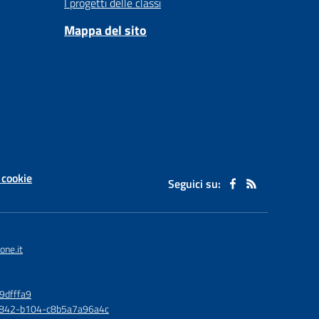
I progetti delle classi
Mappa del sito
 cookie
Seguici su:
one.it
9dfffa9
6-4842-b104-c8b5a7a96a4c