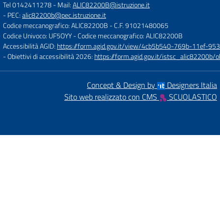
Tel 0142411278
- Mail:
ALIC82200B@istruzione.it
- PEC:
alic82200b@pec.istruzione.it
Codice meccanografico: ALIC82200B
- C.F. 91021480065
Codice Univoco: UF5OYY
- Codice meccanografico: ALIC82200B
Accessibilità AGID:
https://form.agid.gov.it/view/4cb5b540-769b-11ef-95
- Obiettivi di accessibilità 2026:
https://form.agid.gov.it/istsc_alic8220
Concept & Design by
Designers Italia
Sito web realizzato con CMS
SCUOLASTICO