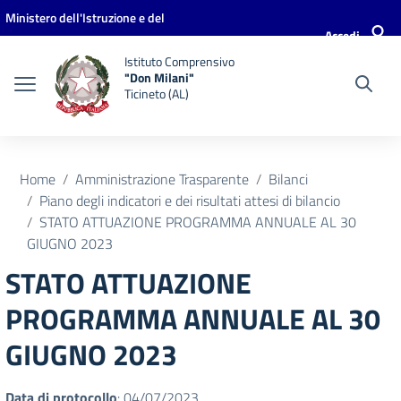
Vai ai contenuti
Vai al menu di navigazione
Vai al footer
Ministero dell'Istruzione e del
Accedi
Merito
Istituto Comprensivo
"Don Milani"
Ticineto (AL)
Home
Amministrazione Trasparente
Bilanci
Piano degli indicatori e dei risultati attesi di bilancio
STATO ATTUAZIONE PROGRAMMA ANNUALE AL 30
GIUGNO 2023
STATO ATTUAZIONE
PROGRAMMA ANNUALE AL 30
GIUGNO 2023
Data di protocollo
: 04/07/2023