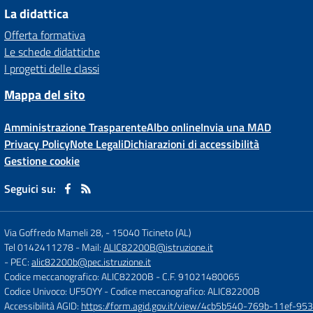
La didattica
Offerta formativa
Le schede didattiche
I progetti delle classi
Mappa del sito
Amministrazione Trasparente
Albo online
Invia una MAD
Privacy Policy
Note Legali
Dichiarazioni di accessibilità
Gestione cookie
Seguici su:
Via Goffredo Mameli 28,
-
15040 Ticineto (AL)
Tel 0142411278
- Mail:
ALIC82200B@istruzione.it
- PEC:
alic82200b@pec.istruzione.it
Codice meccanografico: ALIC82200B
- C.F. 91021480065
Codice Univoco: UF5OYY
- Codice meccanografico: ALIC82200B
Accessibilità AGID:
https://form.agid.gov.it/view/4cb5b540-769b-11ef-95