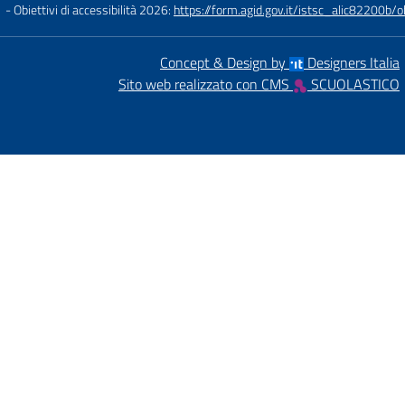
- Obiettivi di accessibilità 2026:
https://form.agid.gov.it/istsc_alic8220
Concept & Design by
Designers Italia
Sito web realizzato con CMS
SCUOLASTICO