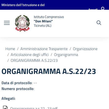
Vai ai contenuti
Vai al menu di navigazione
Vai al footer
Ministero dell'Istruzione e del
Accedi
Merito
Istituto Comprensivo
"Don Milani"
Ticineto (AL)
Home
Amministrazione Trasparente
Organizzazione
Articolazione degli uffici
Organigramma
ORGANIGRAMMA A.S.22/23
ORGANIGRAMMA A.S.22/23
Data di protocollo
: --
Numero protocollo
:
Allegati:
Organigramma a.s.22_23.pdf