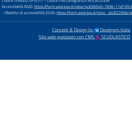
Codice Univoco: UF5OYY
- Codice meccanografico: ALIC82200B
Accessibilità AGID:
https://form.agid.gov.it/view/4cb5b540-769b-11ef-95
- Obiettivi di accessibilità 2026:
https://form.agid.gov.it/istsc_alic8220
Concept & Design by
Designers Italia
Sito web realizzato con CMS
SCUOLASTICO