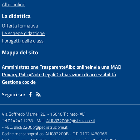
Albo online
La didattica
Offerta formativa
Le schede didattiche
I progetti delle classi
Mappa del sito
Amministrazione Trasparente
Albo online
Invia una MAD
Privacy Policy
Note Legali
Dichiarazioni di accessibilità
Gestione cookie
Seguici su:
Via Goffredo Mameli 28,
-
15040 Ticineto (AL)
Tel 0142411278
- Mail:
ALIC82200B@istruzione.it
- PEC:
alic82200b@pec.istruzione.it
Codice meccanografico: ALIC82200B
- C.F. 91021480065