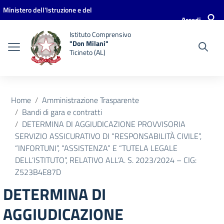
Vai ai contenuti
Vai al menu di navigazione
Vai al footer
Ministero dell'Istruzione e del
Accedi
Merito
Istituto Comprensivo
"Don Milani"
Ticineto (AL)
Home
Amministrazione Trasparente
Bandi di gara e contratti
DETERMINA DI AGGIUDICAZIONE PROVVISORIA
SERVIZIO ASSICURATIVO DI “RESPONSABILITÀ CIVILE”,
“INFORTUNI”, “ASSISTENZA” E “TUTELA LEGALE
DELL’ISTITUTO”, RELATIVO ALL’A. S. 2023/2024 – CIG:
Z523B4E87D
DETERMINA DI
AGGIUDICAZIONE