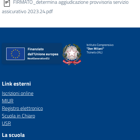
FIRMATO_determina aggiudicazione provvisoria servizio
assicurativo 2023.24.pdf
Istituto Comprensivo
"Don Milani"
Ticineto (AL)
Link esterni
Iscrizioni online
MIUR
Registro elettronico
Scuola in Chiaro
USR
La scuola