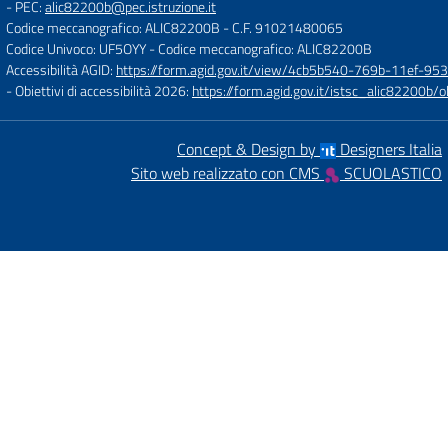
- PEC:
alic82200b@pec.istruzione.it
Codice meccanografico: ALIC82200B
- C.F. 91021480065
Codice Univoco: UF5OYY
- Codice meccanografico: ALIC82200B
Accessibilità AGID:
https://form.agid.gov.it/view/4cb5b540-769b-11ef-95
- Obiettivi di accessibilità 2026:
https://form.agid.gov.it/istsc_alic8220
Concept & Design by
Designers Italia
Sito web realizzato con CMS
SCUOLASTICO