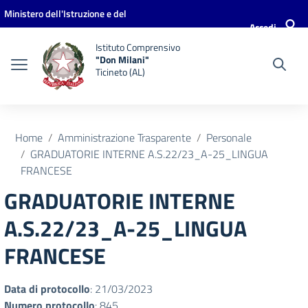
Vai ai contenuti
Vai al menu di navigazione
Vai al footer
Ministero dell'Istruzione e del
Accedi
Merito
Istituto Comprensivo
"Don Milani"
Ticineto (AL)
Home
Amministrazione Trasparente
Personale
GRADUATORIE INTERNE A.S.22/23_A-25_LINGUA
FRANCESE
GRADUATORIE INTERNE
A.S.22/23_A-25_LINGUA
FRANCESE
Data di protocollo
: 21/03/2023
Numero protocollo
: 845