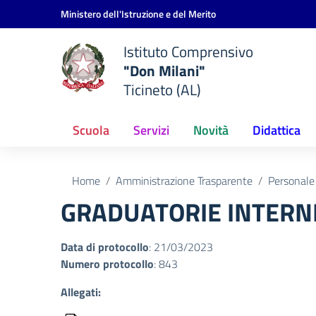
Vai ai contenuti
Vai al menu di navigazione
Vai al footer
Ministero dell'Istruzione e del Merito
Istituto Comprensivo
"Don Milani"
Ticineto (AL)
Scuola
Servizi
Novità
Didattica
Home
Amministrazione Trasparente
Personale
GRADUATORIE INTERN
Data di protocollo
: 21/03/2023
Numero protocollo
: 843
Allegati: