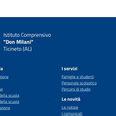
Istituto Comprensivo
"Don Milani"
Ticineto (AL)
la
I servizi
zione
Famiglie e studenti
Personale scolastico
ne
Percorsi di studio
della scuola
Le novità
della scuola
Le notizie
azione
I comunicati