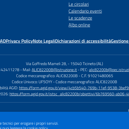
Le circolari
Calendario eventi
Le scadenze
Albo online
MAD
Privacy Policy
Note Legali
Dichiarazioni di accessibilità
Gestione
Via Goffredo Mameli 28,
-
15040 Ticineto (AL)
0142411278
- Mail:
ALIC82200B@istruzione.it
- PEC:
alic82200b@pec.istruzi
Codice meccanografico: ALIC82200B
- C.F. 91021480065
Codice Univoco: UF5OYY
- Codice meccanografico: ALIC82200B
bilità AGID:
https://form.agid.gov.it/view/4cb5b540-769b-11ef-9538-3bef9
à 2026:
https://form.agid.gov.it/istsc_alic82200b/obiettivi/6b769560-ab0
Sito w
e tecnici per erogare i propri servizi.
i puoi leggere la
cookie policy
.