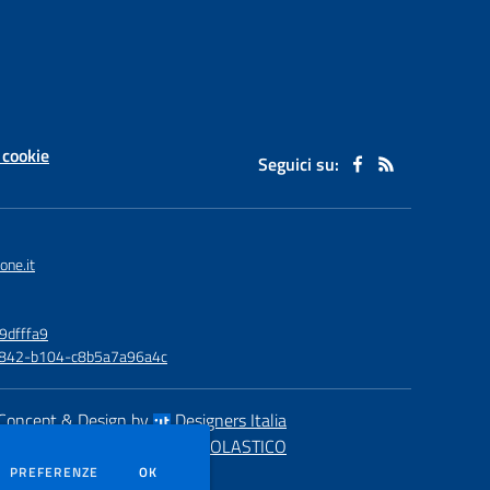
 cookie
Seguici su:
one.it
9dfffa9
6-4842-b104-c8b5a7a96a4c
Concept & Design by
Designers Italia
eb realizzato con CMS
SCUOLASTICO
DEI COOKIE
PREFERENZE
OK