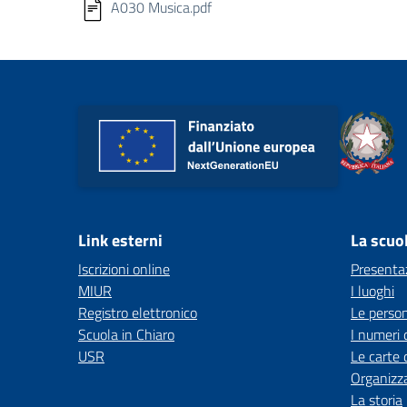
A030 Musica.pdf
Link esterni
La scuo
Iscrizioni online
Presenta
MIUR
I luoghi
Registro elettronico
Le perso
Scuola in Chiaro
I numeri 
USR
Le carte 
Organizz
La storia