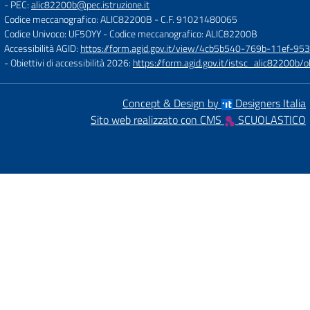
- PEC:
alic82200b@pec.istruzione.it
Codice meccanografico: ALIC82200B
- C.F. 91021480065
Codice Univoco: UF5OYY
- Codice meccanografico: ALIC82200B
Accessibilità AGID:
https://form.agid.gov.it/view/4cb5b540-769b-11ef-95
- Obiettivi di accessibilità 2026:
https://form.agid.gov.it/istsc_alic8220
Concept & Design by
Designers Italia
Sito web realizzato con CMS
SCUOLASTICO