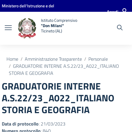
Vai ai contenuti
Vai al menu di navigazione
Vai al footer
Ministero dell'Istruzione e del
Accedi
Merito
Istituto Comprensivo
"Don Milani"
Ticineto (AL)
Home
Amministrazione Trasparente
Personale
GRADUATORIE INTERNE A.S.22/23_A022_ITALIANO
STORIA E GEOGRAFIA
GRADUATORIE INTERNE
A.S.22/23_A022_ITALIANO
STORIA E GEOGRAFIA
Data di protocollo
: 21/03/2023
Numero protocollo
: 840