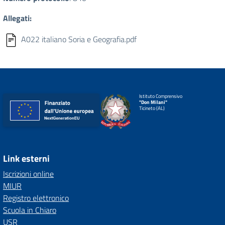
Allegati:
A022 italiano Soria e Geografia.pdf
Istituto Comprensivo
"Don Milani"
Ticineto (AL)
Link esterni
Iscrizioni online
MIUR
Registro elettronico
Scuola in Chiaro
USR