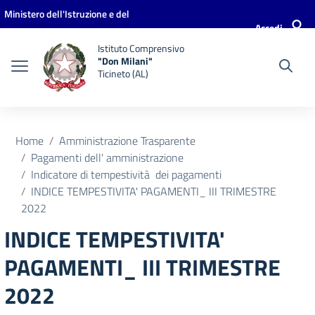
Vai ai contenuti
Vai al menu di navigazione
Vai al footer
Ministero dell'Istruzione e del
Accedi
Merito
Istituto Comprensivo
"Don Milani"
Ticineto (AL)
Home
Amministrazione Trasparente
Pagamenti dell' amministrazione
Indicatore di tempestività dei pagamenti
INDICE TEMPESTIVITA' PAGAMENTI_ III TRIMESTRE
2022
INDICE TEMPESTIVITA'
PAGAMENTI_ III TRIMESTRE
2022