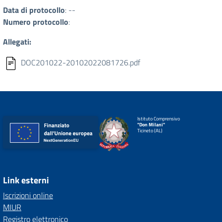
Data di protocollo
: --
Numero protocollo
:
Allegati:
DOC201022-20102022081726.pdf
Istituto Comprensivo
"Don Milani"
Ticineto (AL)
Link esterni
Iscrizioni online
MIUR
Registro elettronico