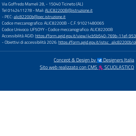
Via Goffredo Mameli 28,
-
15040 Ticineto (AL)
Tel 0142411278
- Mail:
ALIC82200B@istruzione.it
- PEC:
alic82200b@pec.istruzione.it
Codice meccanografico: ALIC82200B
- C.F. 91021480065
Codice Univoco: UF5OYY
- Codice meccanografico: ALIC82200B
Accessibilità AGID:
https://form.agid.gov.it/view/4cb5b540-769b-11ef-95
- Obiettivi di accessibilità 2026:
https://form.agid.gov.it/istsc_alic8220
Concept & Design by
Designers Italia
Sito web realizzato con CMS
SCUOLASTICO