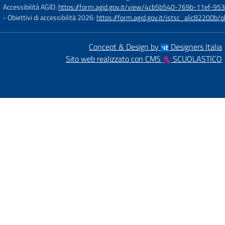
Accessibilità AGID:
https://form.agid.gov.it/view/4cb5b540-769b-11ef-95
- Obiettivi di accessibilità 2026:
https://form.agid.gov.it/istsc_alic8220
Concept & Design by
Designers Italia
Sito web realizzato con CMS
SCUOLASTICO