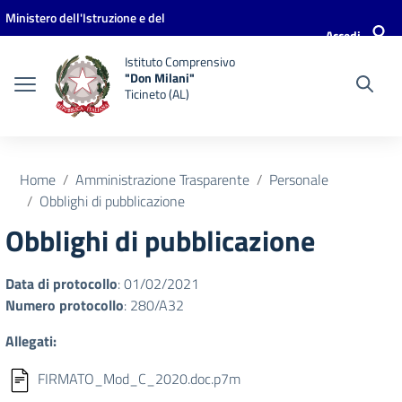
Vai ai contenuti
Vai al menu di navigazione
Vai al footer
Ministero dell'Istruzione e del
Accedi
Merito
Istituto Comprensivo
"Don Milani"
Ticineto (AL)
Home
Amministrazione Trasparente
Personale
Obblighi di pubblicazione
Obblighi di pubblicazione
Data di protocollo
: 01/02/2021
Numero protocollo
: 280/A32
Allegati:
FIRMATO_Mod_C_2020.doc.p7m