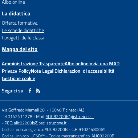
Albo online
La didattica
Offerta formativa
Le schede didattiche
I progetti delle classi
Mappa del sito
Amministrazione Trasparente
Albo online
Invia una MAD
Privacy Policy
Note Legali
Dichiarazioni di accessibilità
Gestione cookie
Seguici su:
Via Goffredo Mameli 28,
-
15040 Ticineto (AL)
Tel 0142411278
- Mail:
ALIC82200B@istruzione.it
- PEC:
alic82200b@pec.istruzione.it
Codice meccanografico: ALIC82200B
- C.F. 91021480065
Codice Univoco: UF5OYY
- Codice meccanografico: ALIC82200B