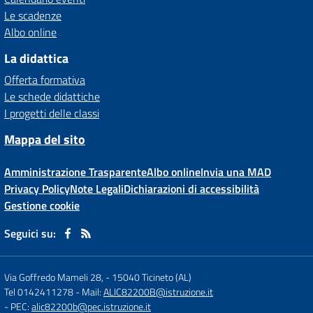
Le scadenze
Albo online
La didattica
Offerta formativa
Le schede didattiche
I progetti delle classi
Mappa del sito
Amministrazione Trasparente
Albo online
Invia una MAD
Privacy Policy
Note Legali
Dichiarazioni di accessibilità
Gestione cookie
Seguici su:
Via Goffredo Mameli 28,
-
15040 Ticineto (AL)
Tel 0142411278
- Mail:
ALIC82200B@istruzione.it
- PEC:
alic82200b@pec.istruzione.it