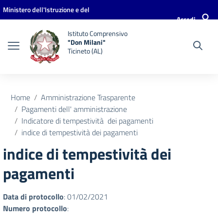
Vai ai contenuti
Vai al menu di navigazione
Vai al footer
Ministero dell'Istruzione e del
Accedi
Merito
Istituto Comprensivo
"Don Milani"
Ticineto (AL)
Home
Amministrazione Trasparente
Pagamenti dell' amministrazione
Indicatore di tempestività dei pagamenti
indice di tempestività dei pagamenti
indice di tempestività dei
pagamenti
Data di protocollo
: 01/02/2021
Numero protocollo
: