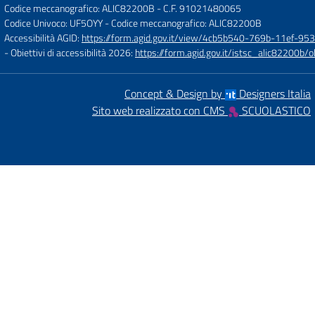
Codice meccanografico: ALIC82200B
- C.F. 91021480065
Codice Univoco: UF5OYY
- Codice meccanografico: ALIC82200B
Accessibilità AGID:
https://form.agid.gov.it/view/4cb5b540-769b-11ef-95
- Obiettivi di accessibilità 2026:
https://form.agid.gov.it/istsc_alic8220
Concept & Design by
Designers Italia
Sito web realizzato con CMS
SCUOLASTICO