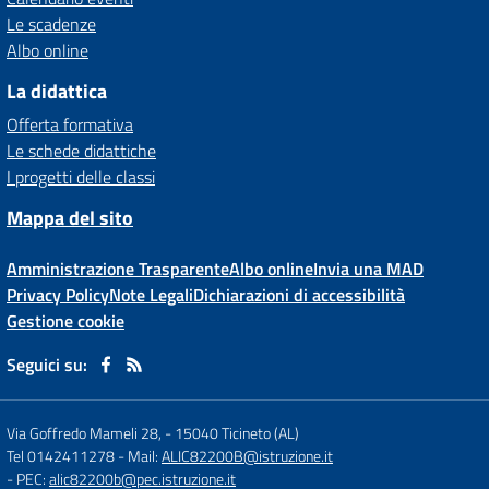
Le scadenze
Albo online
La didattica
Offerta formativa
Le schede didattiche
I progetti delle classi
Mappa del sito
Amministrazione Trasparente
Albo online
Invia una MAD
Privacy Policy
Note Legali
Dichiarazioni di accessibilità
Gestione cookie
Seguici su:
Via Goffredo Mameli 28,
-
15040 Ticineto (AL)
Tel 0142411278
- Mail:
ALIC82200B@istruzione.it
- PEC:
alic82200b@pec.istruzione.it