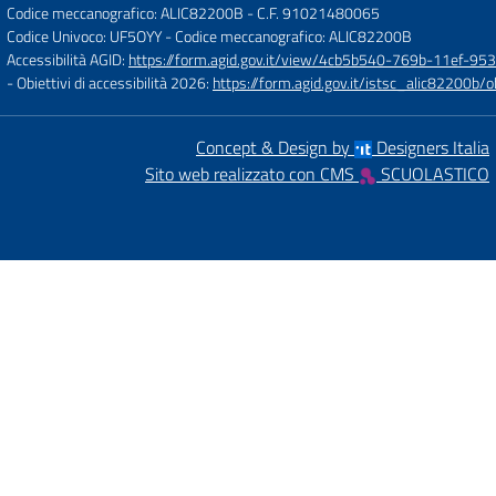
Codice meccanografico: ALIC82200B
- C.F. 91021480065
Codice Univoco: UF5OYY
- Codice meccanografico: ALIC82200B
Accessibilità AGID:
https://form.agid.gov.it/view/4cb5b540-769b-11ef-95
- Obiettivi di accessibilità 2026:
https://form.agid.gov.it/istsc_alic8220
Concept & Design by
Designers Italia
Sito web realizzato con CMS
SCUOLASTICO