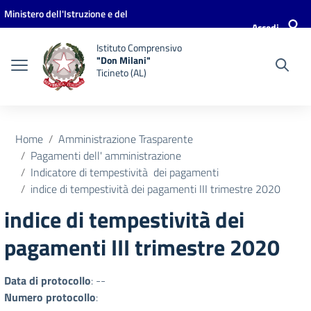
Vai ai contenuti
Vai al menu di navigazione
Vai al footer
Ministero dell'Istruzione e del
Accedi
Merito
Istituto Comprensivo
"Don Milani"
Ticineto (AL)
Home
Amministrazione Trasparente
Pagamenti dell' amministrazione
Indicatore di tempestività dei pagamenti
indice di tempestività dei pagamenti III trimestre 2020
indice di tempestività dei
pagamenti III trimestre 2020
Data di protocollo
: --
Numero protocollo
: