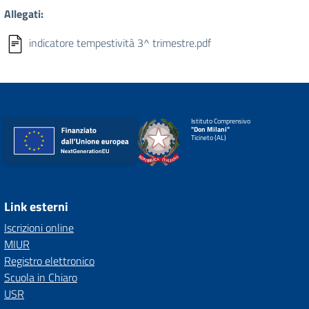
Allegati:
indicatore tempestività 3^ trimestre.pdf
Istituto Comprensivo
"Don Milani"
Ticineto (AL)
Link esterni
Iscrizioni online
MIUR
Registro elettronico
Scuola in Chiaro
USR