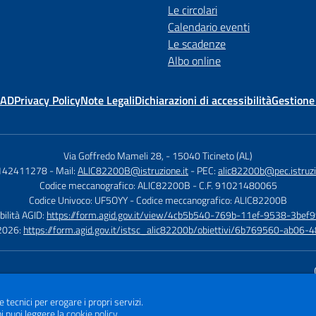
Le circolari
Calendario eventi
Le scadenze
Albo online
MAD
Privacy Policy
Note Legali
Dichiarazioni di accessibilità
Gestione
Via Goffredo Mameli 28,
-
15040 Ticineto (AL)
0142411278
- Mail:
ALIC82200B@istruzione.it
- PEC:
alic82200b@pec.istruzi
Codice meccanografico: ALIC82200B
- C.F. 91021480065
Codice Univoco: UF5OYY
- Codice meccanografico: ALIC82200B
bilità AGID:
https://form.agid.gov.it/view/4cb5b540-769b-11ef-9538-3bef9
à 2026:
https://form.agid.gov.it/istsc_alic82200b/obiettivi/6b769560-ab0
Sito w
e tecnici per erogare i propri servizi.
i puoi leggere la
cookie policy
.