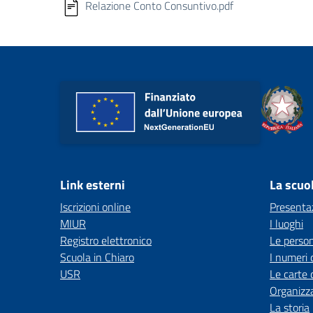
Relazione Conto Consuntivo.pdf
Link esterni
La scuo
Iscrizioni online
Presenta
MIUR
I luoghi
Registro elettronico
Le perso
Scuola in Chiaro
I numeri 
USR
Le carte 
Organizz
La storia