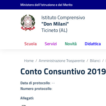
Vai ai contenuti
Vai al menu di navigazione
Vai al footer
Ministero dell'Istruzione e del Merito
Istituto Comprensivo
"Don Milani"
Ticineto (AL)
Scuola
Servizi
Novità
Didattica
Home
Amministrazione Trasparente
Bilanci
Conto Consuntivo 2019: 
Data di protocollo
: --
Numero protocollo
:
Allegati: