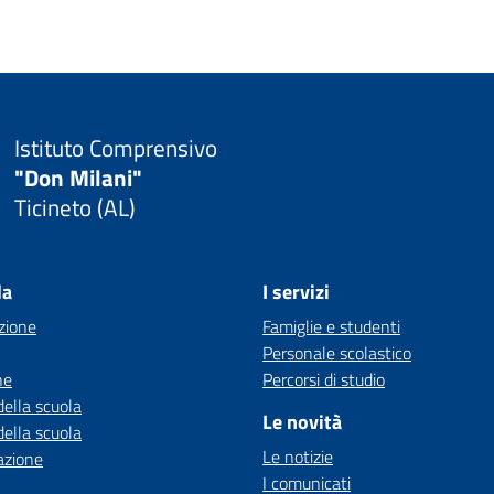
Istituto Comprensivo
"Don Milani"
Ticineto (AL)
la
I servizi
zione
Famiglie e studenti
Personale scolastico
ne
Percorsi di studio
della scuola
Le novità
della scuola
Le notizie
azione
I comunicati