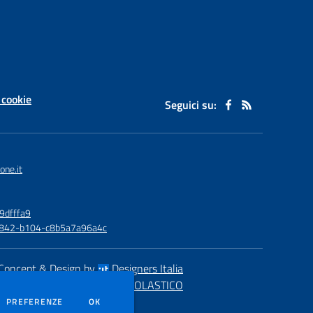
 cookie
Seguici su:
one.it
9dfffa9
6-4842-b104-c8b5a7a96a4c
Concept & Design by
Designers Italia
eb realizzato con CMS
SCUOLASTICO
DEI COOKIE
PREFERENZE
OK