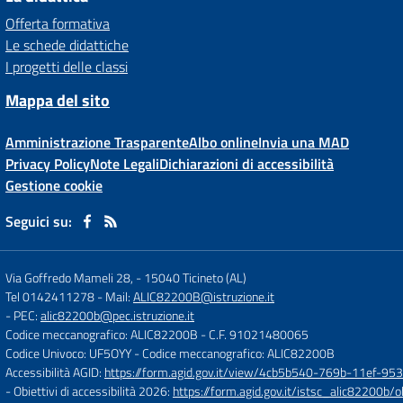
Offerta formativa
Le schede didattiche
I progetti delle classi
Mappa del sito
Amministrazione Trasparente
Albo online
Invia una MAD
Privacy Policy
Note Legali
Dichiarazioni di accessibilità
Gestione cookie
Seguici su:
Via Goffredo Mameli 28,
-
15040 Ticineto (AL)
Tel 0142411278
- Mail:
ALIC82200B@istruzione.it
- PEC:
alic82200b@pec.istruzione.it
Codice meccanografico: ALIC82200B
- C.F. 91021480065
Codice Univoco: UF5OYY
- Codice meccanografico: ALIC82200B
Accessibilità AGID:
https://form.agid.gov.it/view/4cb5b540-769b-11ef-95
- Obiettivi di accessibilità 2026:
https://form.agid.gov.it/istsc_alic8220