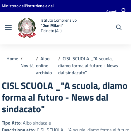
Vai ai contenuti
Vai al menu di navigazione
Vai al footer
Ministero dell'Istruzione e del
Accedi
Merito
Istituto Comprensivo
"Don Milani"
Ticineto (AL)
Home
Albo
CISL SCUOLA _"A scuola,
Novità
online
diamo forma al futuro - News
archivio
dal sindacato"
CISL SCUOLA _"A scuola, diamo
forma al futuro - News dal
sindacato"
Tipo Atto
: Albo sindacale
Descrizione atto
: CISL SCUOLA _"A scuola, diamo forma al futuro