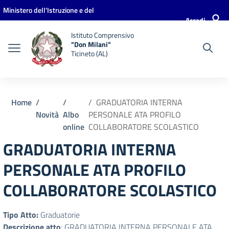
Vai ai contenuti
Vai al menu di navigazione
Vai al footer
Ministero dell'Istruzione e del
Accedi
Merito
Istituto Comprensivo
"Don Milani"
Ticineto (AL)
Home
GRADUATORIA INTERNA
Novità
Albo
PERSONALE ATA PROFILO
online
COLLABORATORE SCOLASTICO
GRADUATORIA INTERNA
PERSONALE ATA PROFILO
COLLABORATORE SCOLASTICO
Tipo Atto:
Graduatorie
Descrizione atto
: GRADUATORIA INTERNA PERSONALE ATA