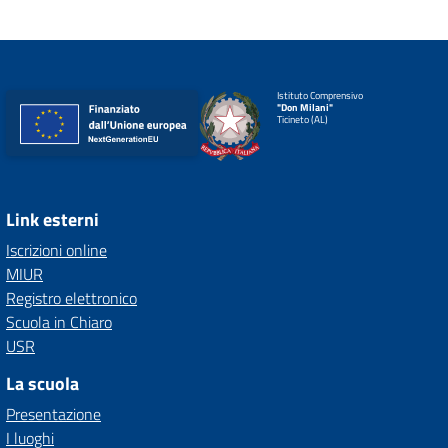
Istituto Comprensivo
"Don Milani"
Ticineto (AL)
Link esterni
Iscrizioni online
MIUR
Registro elettronico
Scuola in Chiaro
USR
La scuola
Presentazione
I luoghi