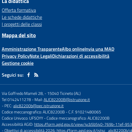
La didattica
Offerta formativa
Le schede didattiche
I progetti delle classi
Mappa del sito
Amministrazione Trasparente
Albo online
Invia una MAD
Privacy Policy
Note Legali
Dichiarazioni di accessibilità
Gestione cookie
Seguici su:
Via Goffredo Mameli 28,
-
15040 Ticineto (AL)
Tel 0142411278
- Mail:
ALIC82200B@istruzione.it
- PEC:
alic82200b@pec.istruzione.it
Codice meccanografico: ALIC82200B
- C.F. 91021480065
Codice Univoco: UF5OYY
- Codice meccanografico: ALIC82200B
Accessibilità AGID:
https://form.agid.gov.it/view/4cb5b540-769b-11ef-95
- Obiettivi di accessibilità 2026:
https://form.agid.gov.it/istsc_alic8220