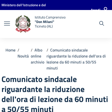
Vai ai contenuti
Vai al menu di navigazione
Vai al footer
Ministero dell'Istruzione e del
Accedi
Merito
Istituto Comprensivo
"Don Milani"
Ticineto (AL)
Home
Albo
Comunicato sindacale
Novità
online
riguardante la riduzione dell'ora di
archivio
lezione da 60 minuti a 50/55
minuti
Comunicato sindacale
riguardante la riduzione
dell'ora di lezione da 60 minuti
a 50/55 minuti