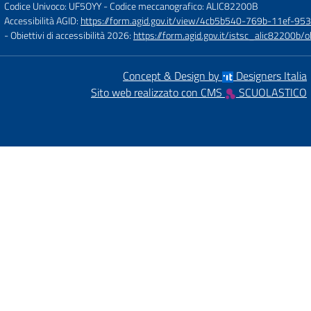
Codice Univoco: UF5OYY
- Codice meccanografico: ALIC82200B
Accessibilità AGID:
https://form.agid.gov.it/view/4cb5b540-769b-11ef-95
- Obiettivi di accessibilità 2026:
https://form.agid.gov.it/istsc_alic8220
Concept & Design by
Designers Italia
Sito web realizzato con CMS
SCUOLASTICO