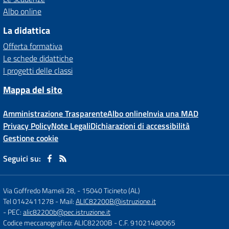
Albo online
La didattica
Offerta formativa
Le schede didattiche
I progetti delle classi
Mappa del sito
Amministrazione Trasparente
Albo online
Invia una MAD
Privacy Policy
Note Legali
Dichiarazioni di accessibilità
Gestione cookie
Seguici su:
Via Goffredo Mameli 28,
-
15040 Ticineto (AL)
Tel 0142411278
- Mail:
ALIC82200B@istruzione.it
- PEC:
alic82200b@pec.istruzione.it
Codice meccanografico: ALIC82200B
- C.F. 91021480065